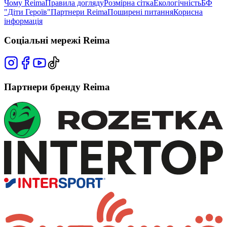
Чому Reima
Правила догляду
Розмірна сітка
Екологічність
БФ
"Діти Героїв"
Партнери Reima
Поширені питання
Корисна
інформація
Соціальні мережі Reima
Партнери бренду Reima