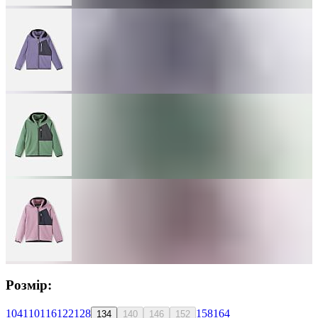
Розмір:
104
110
116
122
128
158
164
134
140
146
152