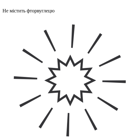
Не містить фторвуглецю