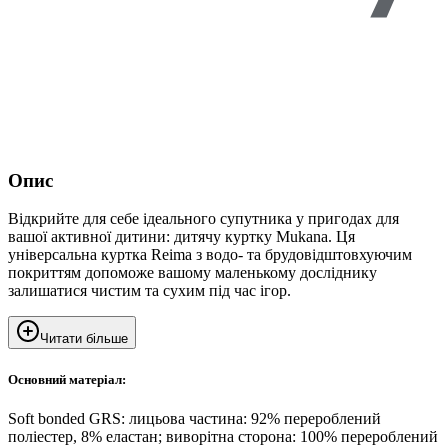
Опис
Відкрийте для себе ідеального супутника у пригодах для
вашої активної дитини: дитячу куртку Mukana. Ця
універсальна куртка Reima з водо- та брудовідштовхуючим
покриттям допоможе вашому маленькому досліднику
залишатися чистим та сухим під час ігор.
Читати більше
Основний матеріал:
Soft bonded GRS: лицьова частина: 92% перероблений
поліестер, 8% еластан; виворітна сторона: 100% перероблений