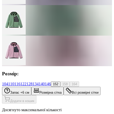
Розмір:
104
110
116
122
128
134
140
146
152
158
164
Запас +6 см
Розмірна сітка
Всі розмірні сітки
Додати в кошик
Досягнуто максимальної кількості