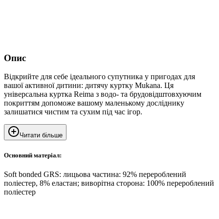
Опис
Відкрийте для себе ідеального супутника у пригодах для
вашої активної дитини: дитячу куртку Mukana. Ця
універсальна куртка Reima з водо- та брудовідштовхуючим
покриттям допоможе вашому маленькому досліднику
залишатися чистим та сухим під час ігор.
Читати більше
Основний матеріал:
Soft bonded GRS: лицьова частина: 92% перероблений
поліестер, 8% еластан; виворітна сторона: 100% перероблений
поліестер