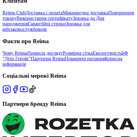
Клієнтам
Reima Club
Доставка і оплата
Міжнародна доставка
Повернення
товару
Використання сертифікату
Знижка до Дня
народження
Гарантійні строки
Знижка для
військовослужбовців
Факти про Reima
Чому Reima
Правила догляду
Розмірна сітка
Екологічність
БФ
"Діти Героїв"
Партнери Reima
Поширені питання
Корисна
інформація
Соціальні мережі Reima
Партнери бренду Reima