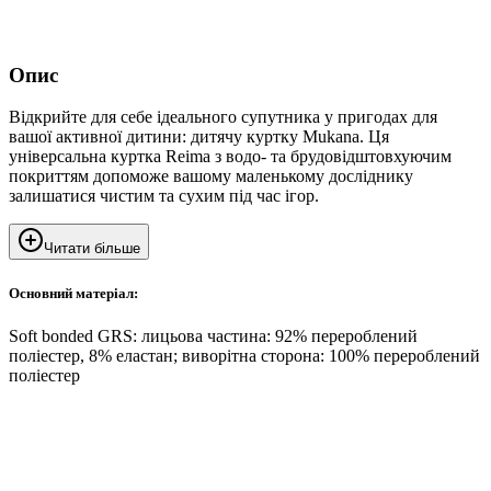
Опис
Відкрийте для себе ідеального супутника у пригодах для
вашої активної дитини: дитячу куртку Mukana. Ця
універсальна куртка Reima з водо- та брудовідштовхуючим
покриттям допоможе вашому маленькому досліднику
залишатися чистим та сухим під час ігор.
Читати більше
Основний матеріал:
Soft bonded GRS: лицьова частина: 92% перероблений
поліестер, 8% еластан; виворітна сторона: 100% перероблений
поліестер