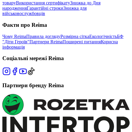
товару
Використання сертифікату
Знижка до Дня
народження
Гарантійні строки
Знижка для
військовослужбовців
Факти про Reima
Чому Reima
Правила догляду
Розмірна сітка
Екологічність
БФ
"Діти Героїв"
Партнери Reima
Поширені питання
Корисна
інформація
Соціальні мережі Reima
Партнери бренду Reima