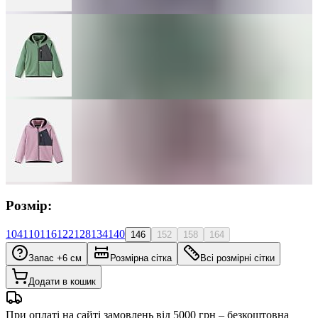
Розмір:
104
110
116
122
128
134
140
146
152
158
164
Запас +6 см
Розмірна сітка
Всі розмірні сітки
Додати в кошик
При оплаті на сайті замовлень від 5000 грн – безкоштовна