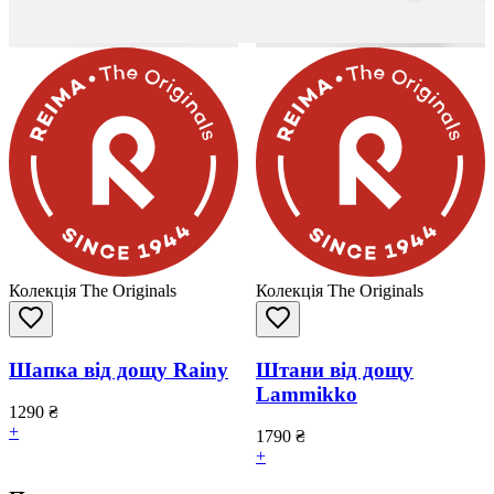
Колекція The Originals
Колекція The Originals
Шапка від дощу Rainy
Штани від дощу
Lammikko
1290
₴
+
1790
₴
+