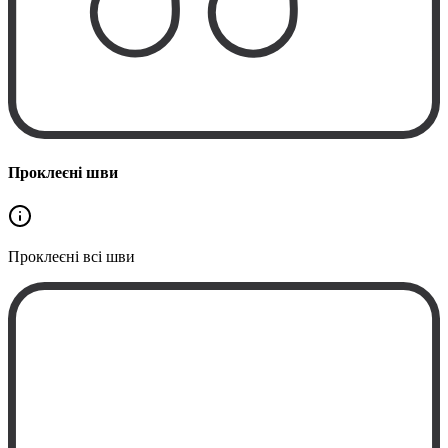
Проклеєні шви
Проклеєні
всі шви