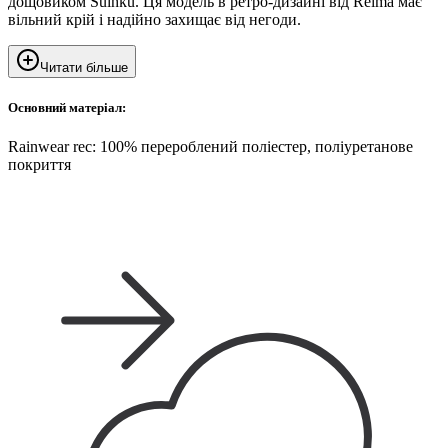
дощовиком Suihku. Ця модель в ретро-дизайні від Reima має
вільний крій і надійно захищає від негоди.
Читати більше
Основний матеріал:
Rainwear rec: 100% перероблений поліестер, поліуретанове
покриття