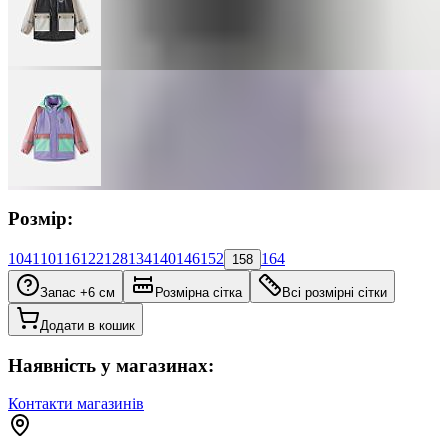
Розмір:
104
110
116
122
128
134
140
146
152
164
158
Запас +6 см
Розмірна сітка
Всі розмірні сітки
Додати в кошик
Наявність у магазинах:
Контакти магазинів