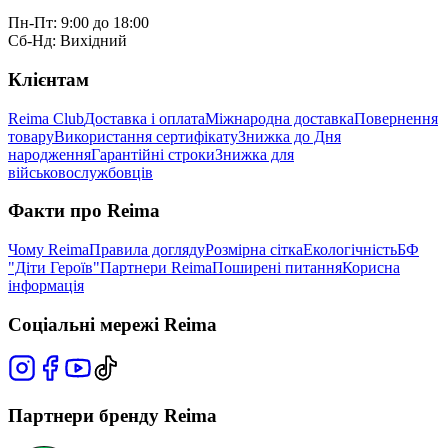
Пн-Пт: 9:00 до 18:00
Сб-Нд: Вихідний
Клієнтам
Reima Club
Доставка і оплата
Міжнародна доставка
Повернення
товару
Використання сертифікату
Знижка до Дня
народження
Гарантійні строки
Знижка для
військовослужбовців
Факти про Reima
Чому Reima
Правила догляду
Розмірна сітка
Екологічність
БФ
"Діти Героїв"
Партнери Reima
Поширені питання
Корисна
інформація
Соціальні мережі Reima
Партнери бренду Reima