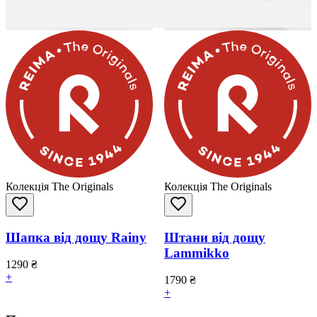
Колекція The Originals
Колекція The Originals
Шапка від дощу Rainy
Штани від дощу
Lammikko
1290
₴
+
1790
₴
+