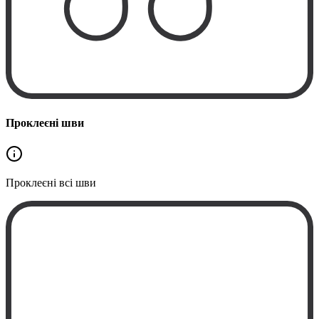
Проклеєні шви
Проклеєні
всі шви