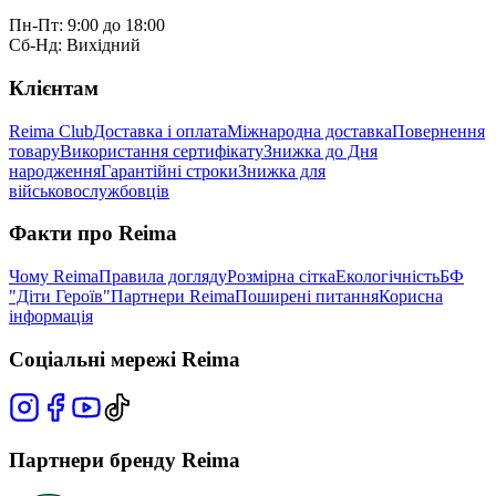
Пн-Пт: 9:00 до 18:00
Сб-Нд: Вихідний
Клієнтам
Reima Club
Доставка і оплата
Міжнародна доставка
Повернення
товару
Використання сертифікату
Знижка до Дня
народження
Гарантійні строки
Знижка для
військовослужбовців
Факти про Reima
Чому Reima
Правила догляду
Розмірна сітка
Екологічність
БФ
"Діти Героїв"
Партнери Reima
Поширені питання
Корисна
інформація
Соціальні мережі Reima
Партнери бренду Reima