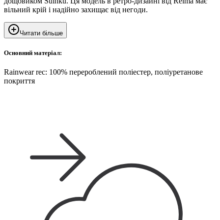
дощовиком Suihku. Ця модель в ретро-дизайні від Reima має
вільний крій і надійно захищає від негоди.
Читати більше
Основний матеріал:
Rainwear rec: 100% перероблений поліестер, поліуретанове
покриття