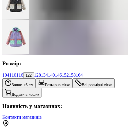
Розмір:
104
110
116
128
134
140
146
152
158
164
122
Запас +6 см
Розмірна сітка
Всі розмірні сітки
Додати в кошик
Наявність у магазинах:
Контакти магазинів