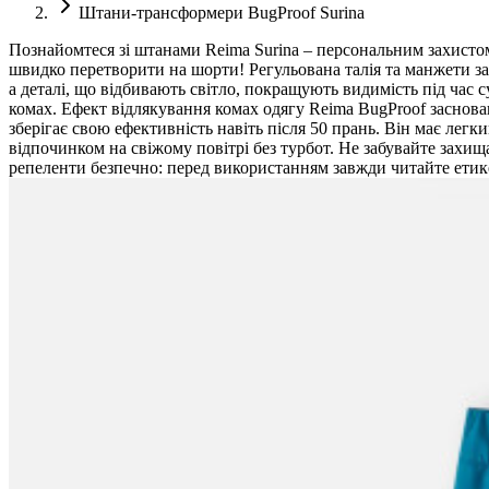
Штани-трансформери BugProof Surina
Познайомтеся зі штанами Reima Surina – персональним захистом 
швидко перетворити на шорти! Регульована талія та манжети заб
а деталі, що відбивають світло, покращують видимість під час
комах. Ефект відлякування комах одягу Reima BugProof заснова
зберігає свою ефективність навіть після 50 прань. Він має лег
відпочинком на свіжому повітрі без турбот. Не забувайте захи
репеленти безпечно: перед використанням завжди читайте етик