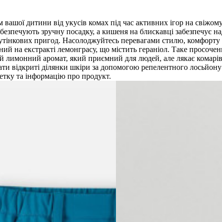
вашої дитини від укусів комах під час активних ігор на свіжому
езпечують зручну посадку, а кишеня на блискавці забезпечує над
 сутінкових пригод. Насолоджуйтесь перевагами стилю, комфорту 
ний на екстракті лемонграсу, що містить гераніол. Таке просоче
кий лимонний аромат, який приємний для людей, але лякає комарі
щати відкриті ділянки шкіри за допомогою репелентного лосьйон
етку та інформацію про продукт.