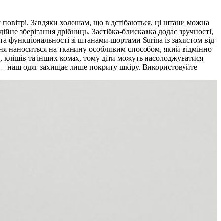
 повітрі. Завдяки холошам, що відстібаються, ці штани можна
ійне зберігання дрібниць. Застібка-блискавка додає зручності,
та функціональності зі штанами-шортами Surina із захистом від
ння наноситься на тканину особливим способом, який відмінно
в, кліщів та інших комах, тому діти можуть насолоджуватися
у – наш одяг захищає лише покриту шкіру. Використовуйте