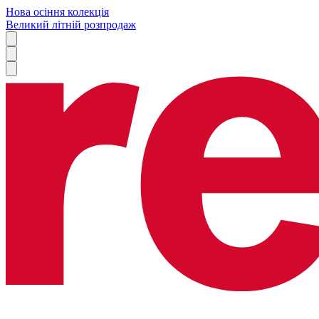
Нова осіння колекція
Великий літній розпродаж