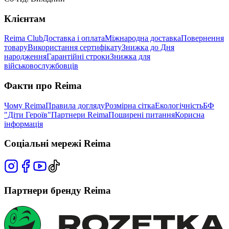
Клієнтам
Reima Club
Доставка і оплата
Міжнародна доставка
Повернення
товару
Використання сертифікату
Знижка до Дня
народження
Гарантійні строки
Знижка для
військовослужбовців
Факти про Reima
Чому Reima
Правила догляду
Розмірна сітка
Екологічність
БФ
"Діти Героїв"
Партнери Reima
Поширені питання
Корисна
інформація
Соціальні мережі Reima
Партнери бренду Reima