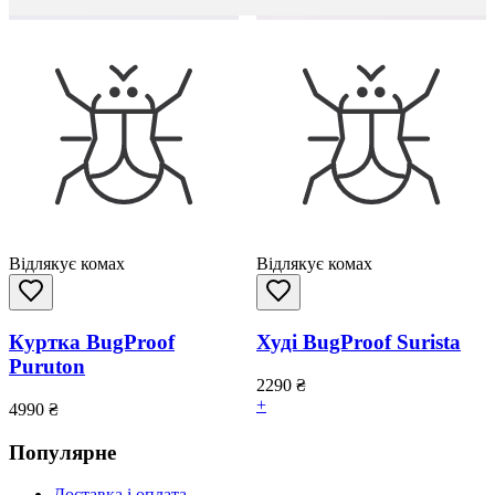
Відлякує комах
Відлякує комах
Куртка BugProof
Худі BugProof Surista
Puruton
2290
₴
+
4990
₴
Популярне
Доставка і оплата