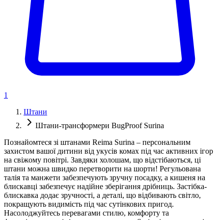
1
Штани
Штани-трансформери BugProof Surina
Познайомтеся зі штанами Reima Surina – персональним
захистом вашої дитини від укусів комах під час активних ігор
на свіжому повітрі. Завдяки холошам, що відстібаються, ці
штани можна швидко перетворити на шорти! Регульована
талія та манжети забезпечують зручну посадку, а кишеня на
блискавці забезпечує надійне зберігання дрібниць. Застібка-
блискавка додає зручності, а деталі, що відбивають світло,
покращують видимість під час сутінкових пригод.
Насолоджуйтесь перевагами стилю, комфорту та