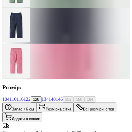
Розмір:
104
110
116
122
134
140
146
128
152
158
164
Запас +6 см
Розмірна сітка
Всі розмірні сітки
Додати в кошик