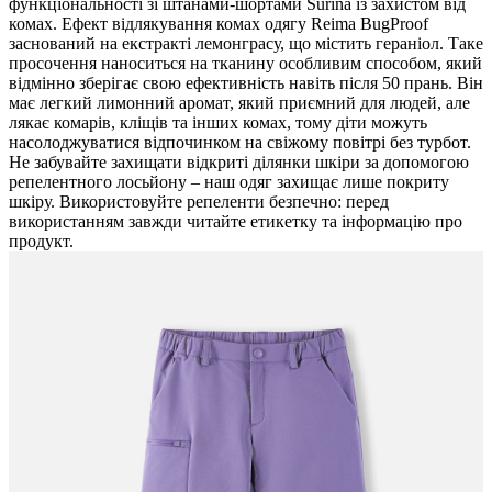
функціональності зі штанами-шортами Surina із захистом від
комах. Ефект відлякування комах одягу Reima BugProof
заснований на екстракті лемонграсу, що містить гераніол. Таке
просочення наноситься на тканину особливим способом, який
відмінно зберігає свою ефективність навіть після 50 прань. Він
має легкий лимонний аромат, який приємний для людей, але
лякає комарів, кліщів та інших комах, тому діти можуть
насолоджуватися відпочинком на свіжому повітрі без турбот.
Не забувайте захищати відкриті ділянки шкіри за допомогою
репелентного лосьйону – наш одяг захищає лише покриту
шкіру. Використовуйте репеленти безпечно: перед
використанням завжди читайте етикетку та інформацію про
продукт.