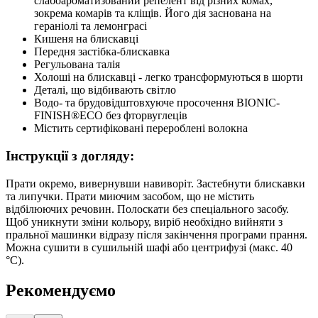
слабоароматизований репелент від різних комах,
зокрема комарів та кліщів. Його дія заснована на
гераніолі та лемонграсі
Кишеня на блискавці
Передня застібка-блискавка
Регульована талія
Холоші на блискавці - легко трансформуються в шорти
Деталі, що відбивають світло
Водо- та брудовідштовхуюче просочення BIONIC-
FINISH®ECO без фторвуглеців
Містить сертифіковані перероблені волокна
Інструкції з догляду:
Прати окремо, вивернувши навиворіт. Застебнути блискавки
та липучки. Прати миючим засобом, що не містить
відбілюючих речовин. Полоскати без спеціального засобу.
Щоб уникнути зміни кольору, виріб необхідно вийняти з
пральної машинки відразу після закінчення програми прання.
Можна сушити в сушильній шафі або центрифузі (макс. 40
°C).
Рекомендуємо