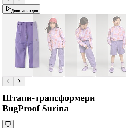
Дивитись відео
Штани-трансформери
BugProof Surina