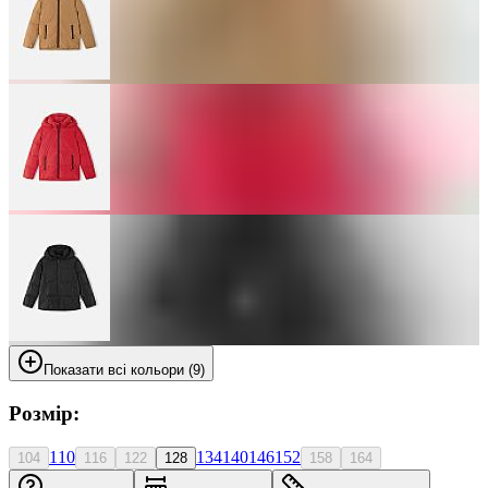
Показати всі кольори (9)
Розмір:
110
134
140
146
152
104
116
122
128
158
164