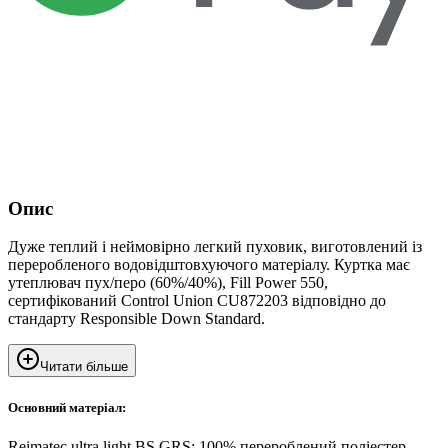
Опис
Дуже теплий і неймовірно легкий пуховик, виготовлений із
переробленого водовідштовхуючого матеріалу. Куртка має
утеплювач пух/перо (60%/40%), Fill Power 550,
сертифікований Control Union CU872203 відповідно до
стандарту Responsible Down Standard.
Читати більше
Основний матеріал:
Reimatec ultra light BS GRS: 100% перероблений поліестер,