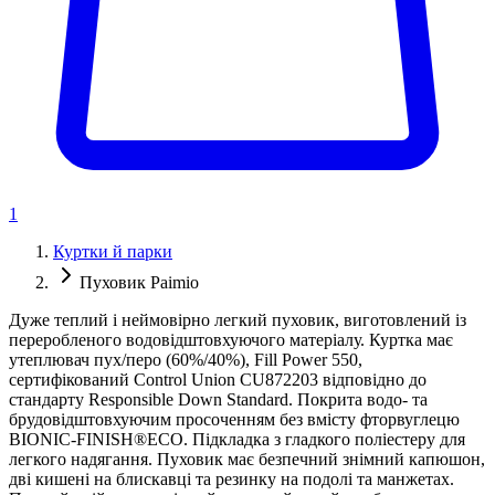
1
Куртки й парки
Пуховик Paimio
Дуже теплий і неймовірно легкий пуховик, виготовлений із
переробленого водовідштовхуючого матеріалу. Куртка має
утеплювач пух/перо (60%/40%), Fill Power 550,
сертифікований Control Union CU872203 відповідно до
стандарту Responsible Down Standard. Покрита водо- та
брудовідштовхуючим просоченням без вмісту фторвуглецю
BIONIC-FINISH®ECO. Підкладка з гладкого поліестеру для
легкого надягання. Пуховик має безпечний знімний капюшон,
дві кишені на блискавці та резинку на подолі та манжетах.