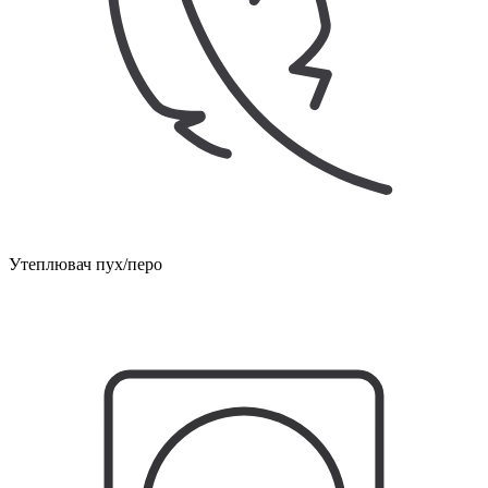
Утеплювач пух/перо