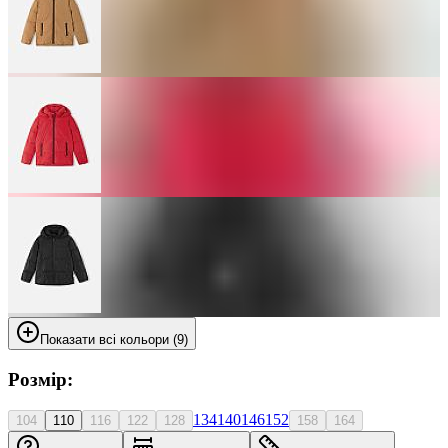
Показати всі кольори (9)
Розмір:
134
140
146
152
104
110
116
122
128
158
164