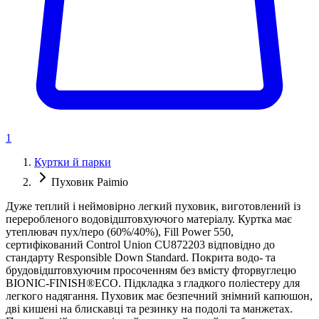
1
Куртки й парки
Пуховик Paimio
Дуже теплий і неймовірно легкий пуховик, виготовлений із
переробленого водовідштовхуючого матеріалу. Куртка має
утеплювач пух/перо (60%/40%), Fill Power 550,
сертифікований Control Union CU872203 відповідно до
стандарту Responsible Down Standard. Покрита водо- та
брудовідштовхуючим просоченням без вмісту фторвуглецю
BIONIC-FINISH®ECO. Підкладка з гладкого поліестеру для
легкого надягання. Пуховик має безпечний знімний капюшон,
дві кишені на блискавці та резинку на подолі та манжетах.