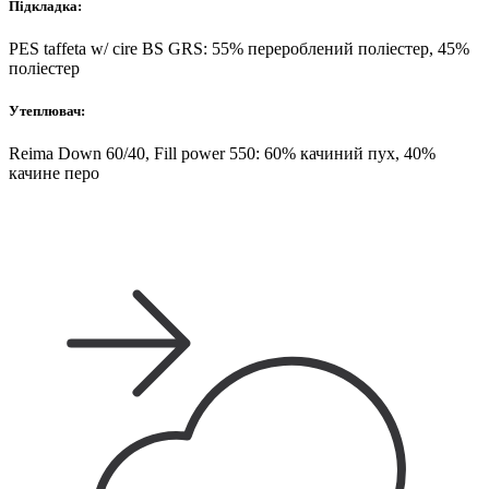
Підкладка:
PES taffeta w/ cire BS GRS: 55% перероблений поліестер, 45%
поліестер
Утеплювач:
Reima Down 60/40, Fill power 550: 60% качиний пух, 40%
качине перо