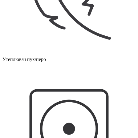
Утеплювач пух/перо