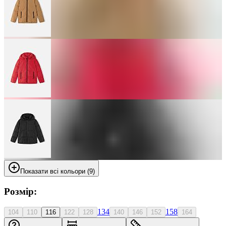
Показати всі кольори (9)
Розмір:
134
158
104
110
116
122
128
140
146
152
164