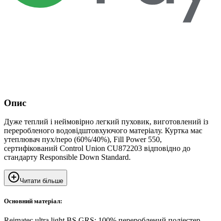
Опис
Дуже теплий і неймовірно легкий пуховик, виготовлений із
переробленого водовідштовхуючого матеріалу. Куртка має
утеплювач пух/перо (60%/40%), Fill Power 550,
сертифікований Control Union CU872203 відповідно до
стандарту Responsible Down Standard.
Читати більше
Основний матеріал:
Reimatec ultra light BS GRS: 100% перероблений поліестер,