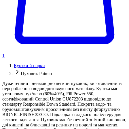
1
Куртки й парки
Пуховик Paimio
Дуже теплий і неймовірно легкий пуховик, виготовлений із
переробленого водовідштовхуючого матеріалу. Куртка має
утеплювач пух/перо (60%/40%), Fill Power 550,
сертифікований Control Union CU872203 відповідно до
стандарту Responsible Down Standard. Покрита водо- та
брудовідштовхуючим просоченням без вмісту фторвуглецю
BIONIC-FINISH®ECO. Підкладка з гладкого поліестеру для
легкого надягання. Пуховик має безпечний знімний капюшон,
дві кишені на блискавці та резинку на подолі та манжетах.