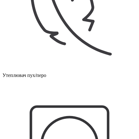
Утеплювач пух/перо