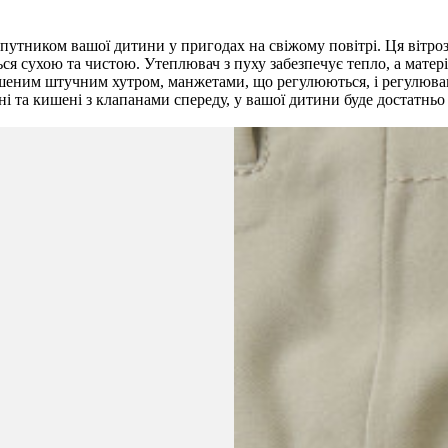
упутником вашої дитини у пригодах на свіжому повітрі. Ця вітр
ся сухою та чистою. Утеплювач з пуху забезпечує тепло, а мате
ним штучним хутром, манжетами, що регулюються, і регулюванням
 та кишені з клапанами спереду, у вашої дитини буде достатньо 