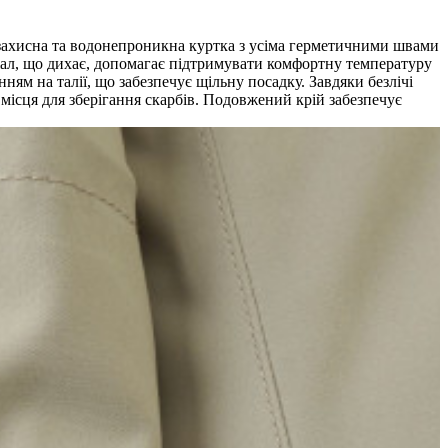
озахисна та водонепроникна куртка з усіма герметичними швами
ріал, що дихає, допомагає підтримувати комфортну температуру
 на талії, що забезпечує щільну посадку. Завдяки безлічі
місця для зберігання скарбів. Подовжений крій забезпечує