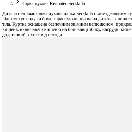
Парка пухова Reimatec Serkkula
Дитяча непромокаюча пухова парка Serkkula стане ідеальним с
відштовхує воду та бруд, гарантуючи, що ваша дитина залишить
тіла. Куртка оснащена безпечним знімним капюшоном, прикраше
кишень, включаючи кишеню на блискавці збоку, нагрудні кишені
додатковий захист від негоди.