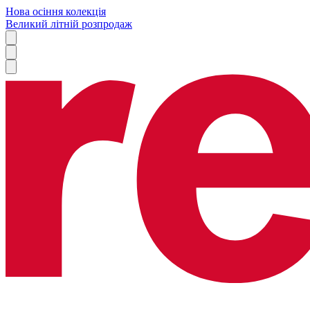
Нова осіння колекція
Великий літній розпродаж