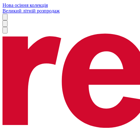
Нова осіння колекція
Великий літній розпродаж