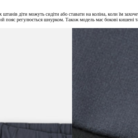
штанів діти можуть сидіти або ставати на коліна, коли їм захоче
ний пояс регулюється шнурком. Також модель має бокові кишені т