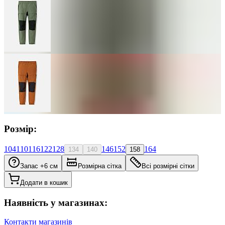
Розмір:
104
110
116
122
128
146
152
164
134
140
158
Запас +6 см
Розмірна сітка
Всі розмірні сітки
Додати в кошик
Наявність у магазинах:
Контакти магазинів