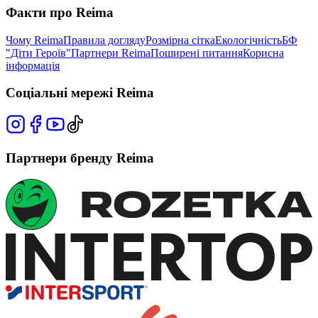
Факти про Reima
Чому Reima
Правила догляду
Розмірна сітка
Екологічність
БФ
"Діти Героїв"
Партнери Reima
Поширені питання
Корисна
інформація
Соціальні мережі Reima
Партнери бренду Reima