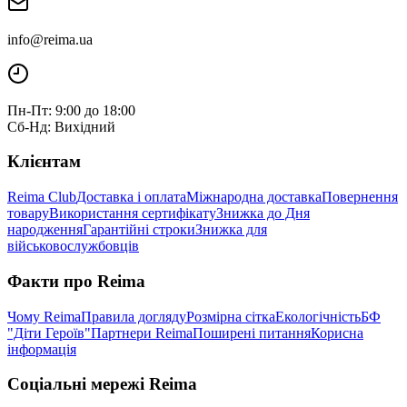
info@reima.ua
Пн-Пт: 9:00 до 18:00
Сб-Нд: Вихідний
Клієнтам
Reima Club
Доставка і оплата
Міжнародна доставка
Повернення
товару
Використання сертифікату
Знижка до Дня
народження
Гарантійні строки
Знижка для
військовослужбовців
Факти про Reima
Чому Reima
Правила догляду
Розмірна сітка
Екологічність
БФ
"Діти Героїв"
Партнери Reima
Поширені питання
Корисна
інформація
Соціальні мережі Reima