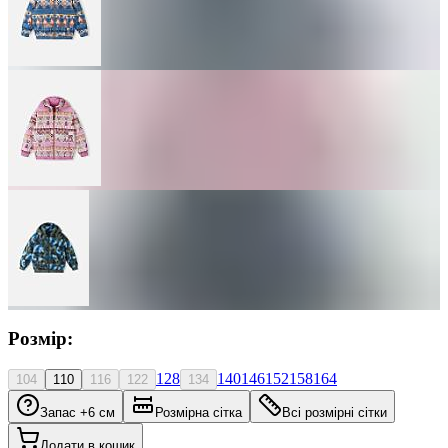
Розмір:
128
140
146
152
158
164
104
110
116
122
134
Запас +6 см
Розмірна сітка
Всі розмірні сітки
Додати в кошик