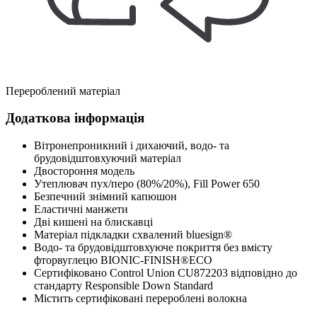
Перероблений матеріал
Додаткова інформація
Вітронепроникний і дихаючий, водо- та
брудовідштовхуючий матеріал
Двостороння модель
Утеплювач пух/перо (80%/20%), Fill Power 650
Безпечний знімний капюшон
Еластичні манжети
Дві кишені на блискавці
Матеріал підкладки схвалений bluesign®
Водо- та брудовідштовхуюче покриття без вмісту
фторвуглецю BIONIC-FINISH®ECO
Сертифіковано Control Union CU872203 відповідно до
стандарту Responsible Down Standard
Містить сертифіковані перероблені волокна