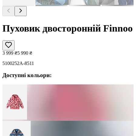
Пуховик двосторонній Finnoo
3 999
₴
5 990
₴
5100252A-8511
Доступні кольори: