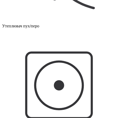
Утеплювач пух/перо