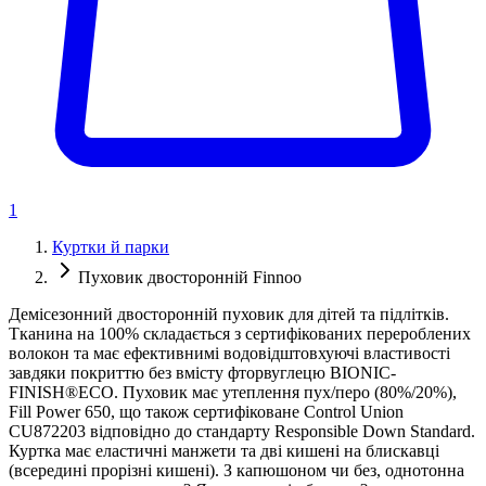
1
Куртки й парки
Пуховик двосторонній Finnoo
Демісезонний двосторонній пуховик для дітей та підлітків.
Тканина на 100% складається з сертифікованих перероблених
волокон та має ефективнимі водовідштовхуючі властивості
завдяки покриттю без вмісту фторвуглецю BIONIC-
FINISH®ECO. Пуховик має утеплення пух/перо (80%/20%),
Fill Power 650, що також сертифіковане Control Union
CU872203 відповідно до стандарту Responsible Down Standard.
Куртка має еластичні манжети та дві кишені на блискавці
(всередині прорізні кишені). З капюшоном чи без, однотонна