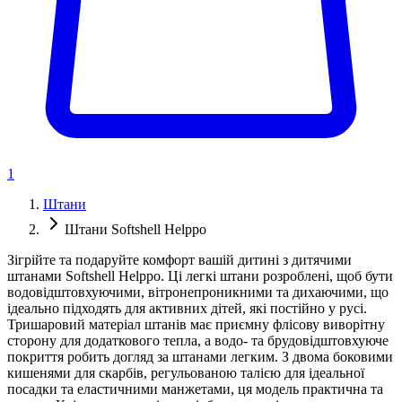
1
Штани
Штани Softshell Helppo
Зігрійте та подаруйте комфорт вашій дитині з дитячими
штанами Softshell Helppo. Ці легкі штани розроблені, щоб бути
водовідштовхуючими, вітронепроникними та дихаючими, що
ідеально підходять для активних дітей, які постійно у русі.
Тришаровий матеріал штанів має приємну флісову виворітну
сторону для додаткового тепла, а водо- та брудовідштовхуюче
покриття робить догляд за штанами легким. З двома боковими
кишенями для скарбів, регульованою талією для ідеальної
посадки та еластичними манжетами, ця модель практична та