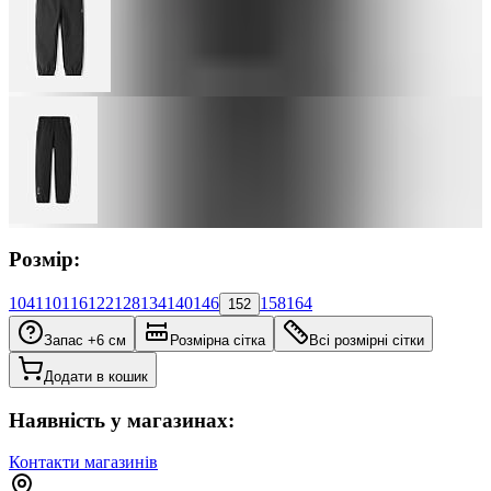
Розмір:
104
110
116
122
128
134
140
146
158
164
152
Запас +6 см
Розмірна сітка
Всі розмірні сітки
Додати в кошик
Наявність у магазинах:
Контакти магазинів