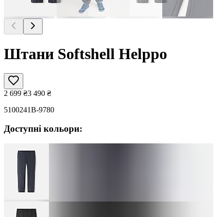
Штани Softshell Helppo
2 699
₴
3 490
₴
5100241B-9780
Доступні кольори: