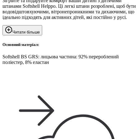
Зігрійте та подаруйте комфорт вашій дитині з дитячими
штанами Softshell Helppo. Ці легкі штани розроблені, щоб бути
водовідштовхуючими, вітронепроникними та дихаючими, що
ідеально підходять для активних дітей, які постійно у русі.
Читати більше
Основний матеріал:
Softshell BS GRS: лицьова частина: 92% перероблений
поліестер, 8% еластан