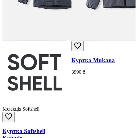
Куртка Mukana
3990
₴
Колекція Softshell
Куртка Softshell
Koivula