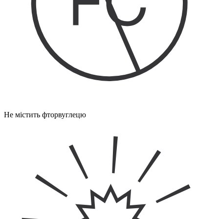
Не містить фторвуглецю