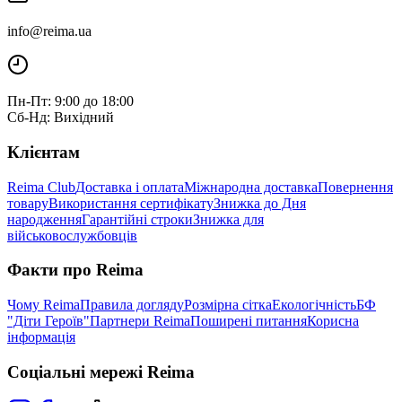
info@reima.ua
Пн-Пт: 9:00 до 18:00
Сб-Нд: Вихідний
Клієнтам
Reima Club
Доставка і оплата
Міжнародна доставка
Повернення
товару
Використання сертифікату
Знижка до Дня
народження
Гарантійні строки
Знижка для
військовослужбовців
Факти про Reima
Чому Reima
Правила догляду
Розмірна сітка
Екологічність
БФ
"Діти Героїв"
Партнери Reima
Поширені питання
Корисна
інформація
Соціальні мережі Reima