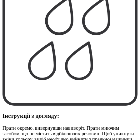
Інструкції з догляду:
Прати окремо, вивернувши навиворіт. Прати миючим
засобом, що не містить відбілюючих речовин. Щоб уникнути
зміни кольору, виріб необхідно вийняти з пральної машинки