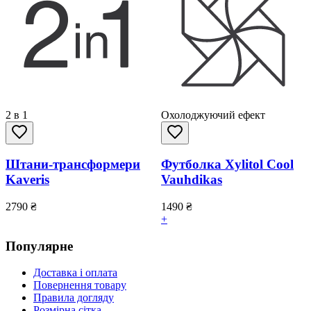
2 в 1
Охолоджуючий ефект
Штани-трансформери
Футболка Xylitol Cool
Kaveris
Vauhdikas
2790
₴
1490
₴
+
Популярне
Доставка і оплата
Повернення товару
Правила догляду
Розмірна сітка