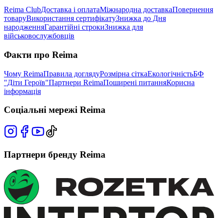
Reima Club
Доставка і оплата
Міжнародна доставка
Повернення
товару
Використання сертифікату
Знижка до Дня
народження
Гарантійні строки
Знижка для
військовослужбовців
Факти про Reima
Чому Reima
Правила догляду
Розмірна сітка
Екологічність
БФ
"Діти Героїв"
Партнери Reima
Поширені питання
Корисна
інформація
Соціальні мережі Reima
Партнери бренду Reima