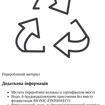
Перероблений матеріал
Додаткова інформація
Містить перероблені волокна із сертифікатом якості
Водо- й брудовідштовхуюче просочення без вмісту
фторвуглеців BIONIC-FINISH®ECO
Вітрозахисний, водо- та брудовідштовхуючий матеріал