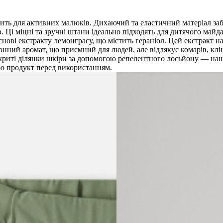
одить для активних малюків. Дихаючий та еластичний матеріал забе
. Ці міцні та зручні штани ідеально підходять для дитячого майда
снові екстракту лемонграсу, що містить гераніол. Цей екстракт 
монний аромат, що приємний для людей, але відлякує комарів, кл
ідкриті ділянки шкіри за допомогою репелентного лосьйону — на
ро продукт перед використанням.