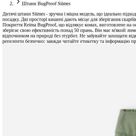
Штани BugProof Siimes
Дитячі штани Siimes - зручна і міцна модель, що ідеально підх
посадку. Дві просторі кишені дають місце для зберігання скарбів
Покриття Reima BugProof, що відлякує комах, виготовлене на о
зберігає свою ефективність понад 50 прань. Він має м'який ли
відпочинком на природі без зтурбот. Не забувайте захищати в
репеленти безпечно: завжди читайте етикетку та інформацію п