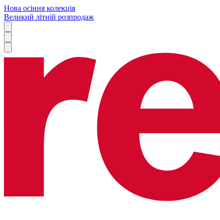
Нова осіння колекція
Великий літній розпродаж