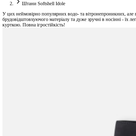
Штани Softshell Idole
У цих неймовірно популярних водо- та вітронепроникних, але 
брудовідштовхуючого матеріалу та дуже зручні в носінні - їх ле
курткою. Повна ігростійкість!