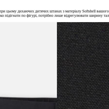
при цьому дихаючих дитячих штанах з матеріалу Softshell вашог
гко підігнати по фігурі, потрібно лише відрегулювати ширину тал