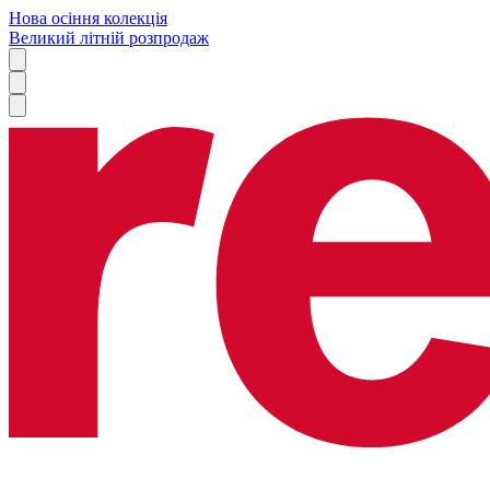
Нова осіння колекція
Великий літній розпродаж