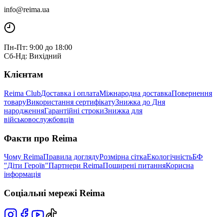
info@reima.ua
Пн-Пт: 9:00 до 18:00
Сб-Нд: Вихідний
Клієнтам
Reima Club
Доставка і оплата
Міжнародна доставка
Повернення
товару
Використання сертифікату
Знижка до Дня
народження
Гарантійні строки
Знижка для
військовослужбовців
Факти про Reima
Чому Reima
Правила догляду
Розмірна сітка
Екологічність
БФ
"Діти Героїв"
Партнери Reima
Поширені питання
Корисна
інформація
Соціальні мережі Reima