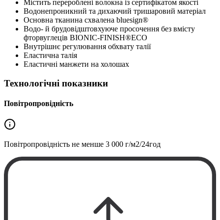
Містить перероблені волокна із сертифікатом якості
Водонепроникний та дихаючий тришаровий матеріал
Основна тканина схвалена bluesign®
Водо- й брудовідштовхуюче просочення без вмісту
фторвуглеців BIONIC-FINISH®ECO
Внутрішнє регулювання обхвату талії
Еластична талія
Еластичні манжети на холошах
Технологічні показники
Повітропровідність
Повітропровідність не менше
3 000 г/м2/24год