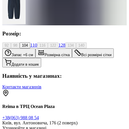
Розмір:
110
128
92
98
104
116
122
134
140
Запас +6 см
Розмірна сітка
Всі розмірні сітки
Додати в кошик
Наявність у магазинах:
Контакти магазинів
Reima в ТРЦ Ocean Plaza
+38(063) 988 08 54
Київ, вул. Антоновича, 176 (2 поверх)
Уточнюйте в магазині