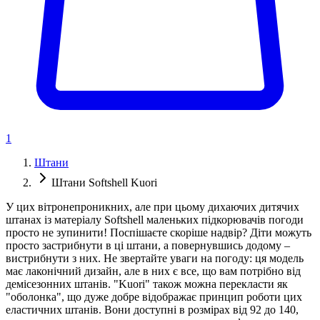
1
Штани
Штани Softshell Kuori
У цих вітронепроникних, але при цьому дихаючих дитячих
штанах із матеріалу Softshell маленьких підкорювачів погоди
просто не зупинити! Поспішаєте скоріше надвір? Діти можуть
просто застрибнути в ці штани, а повернувшись додому –
вистрибнути з них. Не звертайте уваги на погоду: ця модель
має лаконічний дизайн, але в них є все, що вам потрібно від
демісезонних штанів. "Kuori" також можна перекласти як
"оболонка", що дуже добре відображає принцип роботи цих
еластичних штанів. Вони доступні в розмірах від 92 до 140,