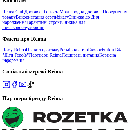
Клієнтам
Reima Club
Доставка і оплата
Міжнародна доставка
Повернення
товару
Використання сертифікату
Знижка до Дня
народження
Гарантійні строки
Знижка для
військовослужбовців
Факти про Reima
Чому Reima
Правила догляду
Розмірна сітка
Екологічність
БФ
"Діти Героїв"
Партнери Reima
Поширені питання
Корисна
інформація
Соціальні мережі Reima
Партнери бренду Reima