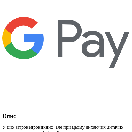
Опис
У цих вітронепроникних, але при цьому дихаючих дитячих