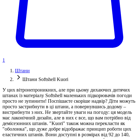
1
Штани
Штани Softshell Kuori
У цих вітронепроникних, але при цьому дихаючих дитячих
штанах із матеріалу Softshell маленьких підкорювачів погоди
просто не зупинити! Поспішаєте скоріше надвір? Діти можуть
просто застрибнути в ці штани, а повернувшись додому –
вистрибнути з них. Не звертайте уваги на погоду: ця модель
має лаконічний дизайн, але в них є все, що вам потрібно від
демісезонних штанів. "Kuori" також можна перекласти як
"оболонка", що дуже добре відображає принцип роботи цих
еластичних штанів. Вони доступні в розмірах від 92 до 140,