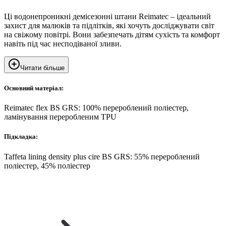
Ці водонепроникні демісезонні штани Reimatec – ідеальний
захист для малюків та підлітків, які хочуть досліджувати світ
на свіжому повітрі. Вони забезпечать дітям сухість та комфорт
навіть під час несподіваної зливи.
Читати більше
Основний матеріал:
Reimatec flex BS GRS: 100% перероблений поліестер,
ламінування переробленим TPU
Підкладка:
Taffeta lining density plus cire BS GRS: 55% перероблений
поліестер, 45% поліестер