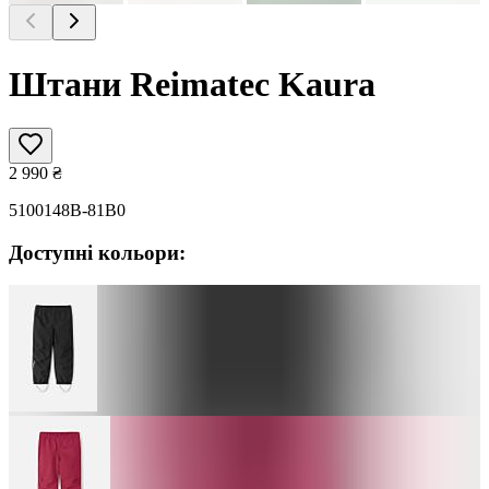
Штани Reimatec Kaura
2 990
₴
5100148B-81B0
Доступні кольори: