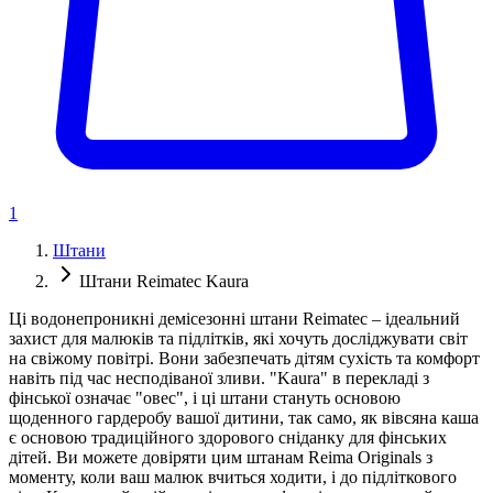
1
Штани
Штани Reimatec Kaura
Ці водонепроникні демісезонні штани Reimatec – ідеальний
захист для малюків та підлітків, які хочуть досліджувати світ
на свіжому повітрі. Вони забезпечать дітям сухість та комфорт
навіть під час несподіваної зливи. "Kaura" в перекладі з
фінської означає "овес", і ці штани стануть основою
щоденного гардеробу вашої дитини, так само, як вівсяна каша
є основою традиційного здорового сніданку для фінських
дітей. Ви можете довіряти цим штанам Reima Originals з
моменту, коли ваш малюк вчиться ходити, і до підліткового