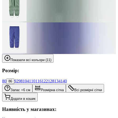
Показати всі кольори (11)
Розмір:
80
92
98
104
110
116
122
128
134
140
86
Запас +6 см
Розмірна сітка
Всі розмірні сітки
Додати в кошик
Наявність у магазинах: