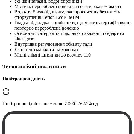
Усі шви запаяні, водонепроникні
Містить перероблені волокна із сертифікатом якості
Водо- та брудовідштовхуюче просочення без вмісту
фторвуглеців Teflon EcoEliteTM
Гладка підкладка з поліестеру, що містить сертифіковане
повторно перероблене волокно
Основний матеріал та підкладка схвалені стандартом
bluesign®
Внутрішнє регулювання обхвату талії
Еластичні манжети на холошах
Міцні знімні штрипки до розміру 110
Технологічні показники
Повітропровідність
Повітропровідність не менше
7 000 г/м2/24год