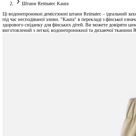
Штани Reimatec Kaura
Ці водонепроникні демісезонні штани Reimatec – ідеальний захис
під час несподіваної зливи. "Kaura" в перекладі з фінської озн
здорового сніданку для фінських дітей. Ви можете довіряти цим
виготовлений з легкої, водонепроникної та дихаючої тканини Re