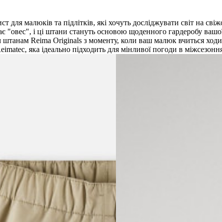
т для малюків та підлітків, які хочуть досліджувати світ на свіж
ачає "овес", і ці штани стануть основою щоденного гардеробу ваш
 штанам Reima Originals з моменту, коли ваш малюк вчиться ходит
imatec, яка ідеально підходить для мінливої погоди в міжсезоння