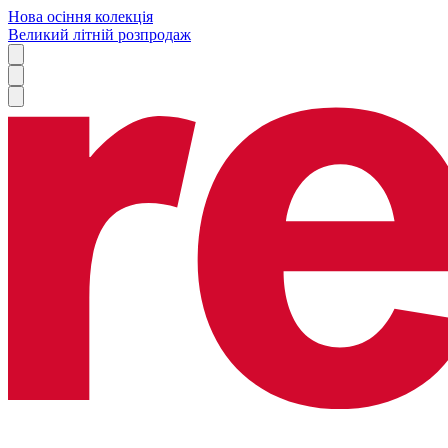
Нова осіння колекція
Великий літній розпродаж