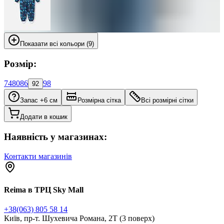
Показати всі кольори (9)
Розмір:
74
80
86
98
92
Запас +6 см
Розмірна сітка
Всі розмірні сітки
Додати в кошик
Наявність у магазинах:
Контакти магазинів
Reima в ТРЦ Sky Mall
+38(063) 805 58 14
Київ, пр-т. Шухевича Романа, 2Т (3 поверх)