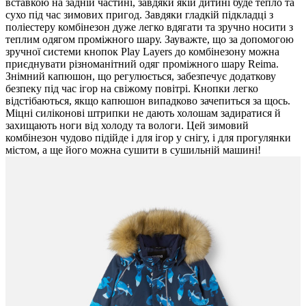
вставкою на задній частині, завдяки якій дитині буде тепло та
сухо під час зимових пригод. Завдяки гладкій підкладці з
поліестеру комбінезон дуже легко вдягати та зручно носити з
теплим одягом проміжного шару. Зауважте, що за допомогою
зручної системи кнопок Play Layers до комбінезону можна
приєднувати різноманітний одяг проміжного шару Reima.
Знімний капюшон, що регулюється, забезпечує додаткову
безпеку під час ігор на свіжому повітрі. Кнопки легко
відстібаються, якщо капюшон випадково зачепиться за щось.
Міцні силіконові штрипки не дають холошам задиратися й
захищають ноги від холоду та вологи. Цей зимовий
комбінезон чудово підійде і для ігор у снігу, і для прогулянки
містом, а ще його можна сушити в сушильній машині!