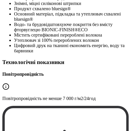
Знімні, міцні силіконові штрипки
Продукт схвалено bluesign®
Основний матеріал, підкладка та утеплювач схвалені
bluesign®
Водо- та брудовідштовхуюче покриття без вмісту
фторвуглецю BIONIC-FINISH®ECO
Містить сертифіковані перероблені волокна
Утеплювач зі 100% перероблених волокон
Цифровий друк на тканині економить енергію, воду та
барвники
Технологічні показники
Повітропровідність
Повітропровідність не менше
7 000 г/м2/24год