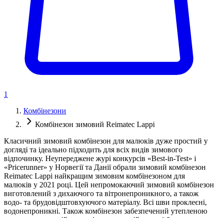
1
Комбінезони
Комбінезон зимовий Reimatec Lappi
Класичний зимовий комбінезон для малюків дуже простий у
догляді та ідеально підходить для всіх видів зимового
відпочинку. Неупереджене журі конкурсів «Best-in-Test» і
«Pricerunner» у Норвегії та Данії обрали зимовий комбінезон
Reimatec Lappi найкращим зимовим комбінезоном для
малюків у 2021 році. Цей непромокаючий зимовий комбінезон
виготовлений з дихаючого та вітронепроникного, а також
водо- та брудовідштовхуючого матеріалу. Всі шви проклеєні,
водонепроникні. Також комбінезон забезпечений утепленою