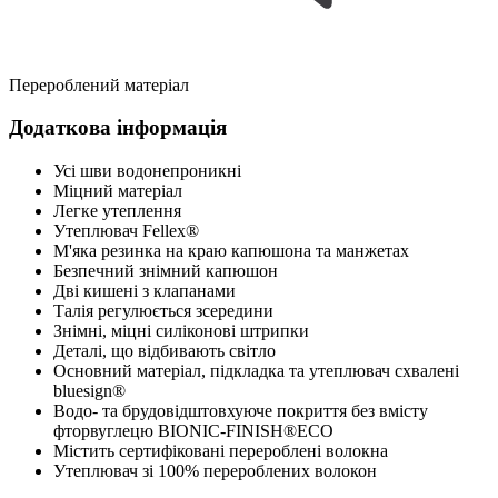
Перероблений матеріал
Додаткова інформація
Усі шви водонепроникні
Міцний матеріал
Легке утеплення
Утеплювач Fellex®
М'яка резинка на краю капюшона та манжетах
Безпечний знімний капюшон
Дві кишені з клапанами
Талія регулюється зсередини
Знімні, міцні силіконові штрипки
Деталі, що відбивають світло
Основний матеріал, підкладка та утеплювач схвалені
bluesign®
Водо- та брудовідштовхуюче покриття без вмісту
фторвуглецю BIONIC-FINISH®ECO
Містить сертифіковані перероблені волокна
Утеплювач зі 100% перероблених волокон