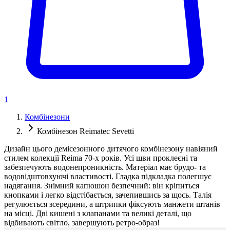
1
Комбінезони
Комбінезон Reimatec Sevetti
Дизайн цього демісезонного дитячого комбінезону навіяний
стилем колекції Reima 70-х років. Усі шви проклеєні та
забезпечують водонепроникність. Матеріал має брудо- та
водовідштовхуючі властивості. Гладка підкладка полегшує
надягання. Знімний капюшон безпечний: він кріпиться
кнопками і легко відстібається, зачепившись за щось. Талія
регулюється зсередини, а штрипки фіксують манжети штанів
на місці. Дві кишені з клапанами та великі деталі, що
відбивають світло, завершують ретро-образ!