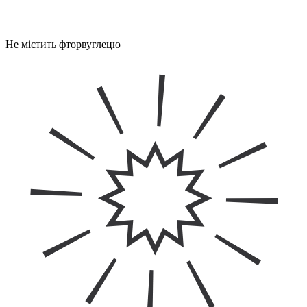
Не містить фторвуглецю