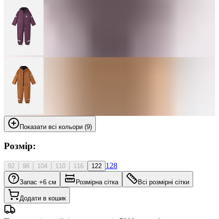
Показати всі кольори (9)
Розмір:
128
92
98
104
110
116
122
Запас +6 см
Розмірна сітка
Всі розмірні сітки
Додати в кошик