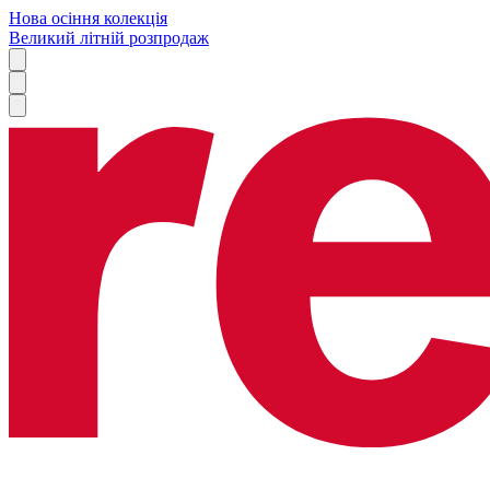
Нова осіння колекція
Великий літній розпродаж