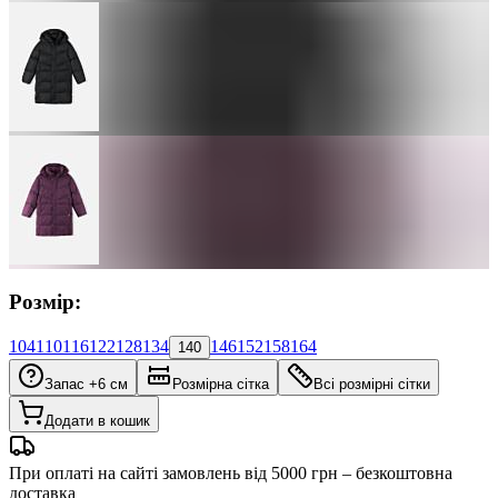
Розмір:
104
110
116
122
128
134
146
152
158
164
140
Запас +6 см
Розмірна сітка
Всі розмірні сітки
Додати в кошик
При оплаті на сайті замовлень від 5000 грн – безкоштовна
доставка