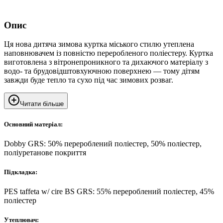
Опис
Ця нова дитяча зимова куртка міського стилю утеплена
наповнювачем із повністю переробленого поліестеру. Куртка
виготовлена ​​з вітронепроникного та дихаючого матеріалу з
водо- та брудовідштовхуючною поверхнею — тому дітям
завжди буде тепло та сухо під час зимових розваг.
Читати більше
Основний матеріал:
Dobby GRS: 50% перероблений поліестер, 50% поліестер,
поліуретанове покриття
Підкладка:
PES taffeta w/ cire BS GRS: 55% перероблений поліестер, 45%
поліестер
Утеплювач: