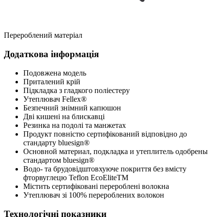
Перероблений матеріал
Додаткова інформація
Подовжена модель
Приталений крій
Підкладка з гладкого поліестеру
Утеплювач Fellex®
Безпечний знімний капюшон
Дві кишені на блискавці
Резинка на подолі та манжетах
Продукт повністю сертифікований відповідно до
стандарту bluesign®
Основной материал, подкладка и утеплитель одобрены
стандартом bluesign®
Водо- та брудовідштовхуюче покриття без вмісту
фторвуглецю Teflon EcoEliteTM
Містить сертифіковані перероблені волокна
Утеплювач зі 100% перероблених волокон
Технологічні показники