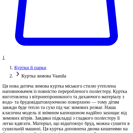
1
Куртки й парки
Куртка зимова Vaanila
Ця нова дитяча зимова куртка міського стилю утеплена
наповнювачем із повністю переробленого поліестеру. Куртка
виготовлена ​​з вітронепроникного та дихаючого матеріалу з
водо- та брудовідштовхуючною поверхнею — тому дітям
завжди буде тепло та сухо під час зимових розваг. Наша
класична модель зі знімним капюшоном надійно захищає від
зимових вітрів. Завдяки підкладці з гладкого поліестеру її
легко вдягати. Матеріал, що відштовхує бруд, можна сушити в
сушильній машині. Ця куртка доповнена двома кишенями на