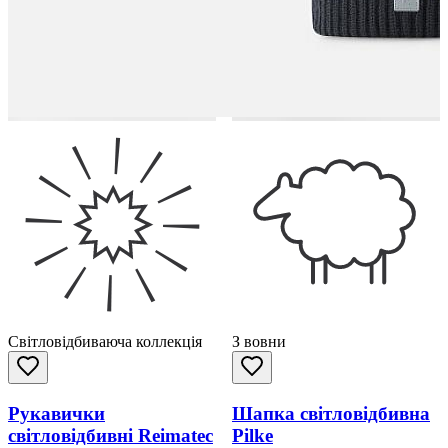
Світловідбиваюча коллекція
З вовни
Рукавички
Шапка світловідбивна
світловідбивні Reimatec
Pilke