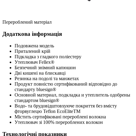
Перероблений матеріал
Додаткова інформація
Подовжена модель
Приталений крій
Підкладка з гладкого поліестеру
Утеплювач Fellex®
Безпечний знімний капюшон
Дві кишені на блискавці
Резинка на подолі та манжетах
Продукт повністю сертифікований відповідно до
стандарту bluesign®
Основной материал, подкладка и утеплитель одобрены
стандартом bluesign®
Водо- та брудовідштовхуюче покриття без вмісту
фторвуглецю Teflon EcoEliteTM
Містить сертифіковані перероблені волокна
Утеплювач зі 100% перероблених волокон
Технологічні показники