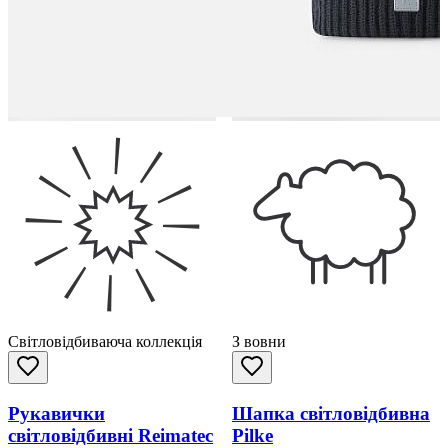
Світловідбиваюча коллекція
З вовни
Рукавички
Шапка світловідбивна
світловідбивні Reimatec
Pilke