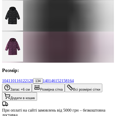
Розмір:
104
110
116
122
128
140
146
152
158
164
134
Запас +6 см
Розмірна сітка
Всі розмірні сітки
Додати в кошик
При оплаті на сайті замовлень від 5000 грн – безкоштовна
доставка