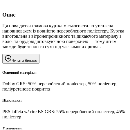
Опис
Ця нова дитяча зимова куртка міського стилю утеплена
наповнювачем із повністю переробленого поліестеру. Куртка
виготовлена ​​з вітронепроникного та дихаючого матеріалу з
водо- та брудовідштовхуючною поверхнею — тому дітям
завжди буде тепло та сухо під час зимових розваг.
Читати більше
Основний матеріал:
Dobby GRS: 50% перероблений поліестер, 50% поліестер,
поліуретанове покриття
Підкладка:
PES taffeta w/ cire BS GRS: 55% перероблений поліестер, 45%
поліестер
Утеплювач: