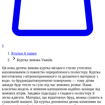
1
Куртки й парки
Куртка зимова Vaanila
Ця нова дитяча зимова куртка міського стилю утеплена
наповнювачем із повністю переробленого поліестеру. Куртка
виготовлена ​​з вітронепроникного та дихаючого матеріалу з
водо- та брудовідштовхуючною поверхнею — тому дітям
завжди буде тепло та сухо під час зимових розваг. Наша
класична модель зі знімним капюшоном надійно захищає від
зимових вітрів. Завдяки підкладці з гладкого поліестеру її
легко вдягати. Матеріал, що відштовхує бруд, можна сушити в
сушильній машині. Ця куртка доповнена двома кишенями на