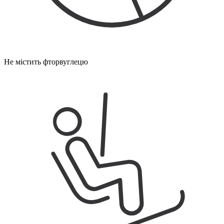
Не містить фторвуглецю