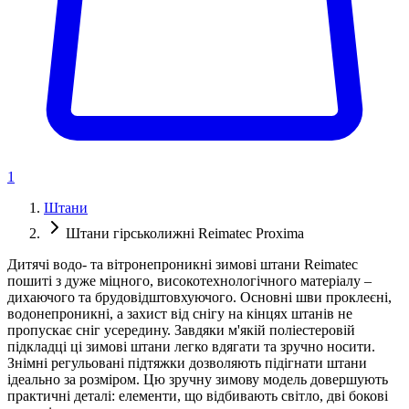
1
Штани
Штани гірськолижні Reimatec Proxima
Дитячі водо- та вітронепроникні зимові штани Reimatec
пошиті з дуже міцного, високотехнологічного матеріалу –
дихаючого та брудовідштовхуючого. Основні шви проклеєні,
водонепроникні, а захист від снігу на кінцях штанів не
пропускає сніг усередину. Завдяки м'якій поліестеровій
підкладці ці зимові штани легко вдягати та зручно носити.
Знімні регульовані підтяжки дозволяють підігнати штани
ідеально за розміром. Цю зручну зимову модель довершують
практичні деталі: елементи, що відбивають світло, дві бокові