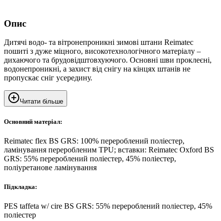
Опис
Дитячі водо- та вітронепроникні зимові штани Reimatec
пошиті з дуже міцного, високотехнологічного матеріалу –
дихаючого та брудовідштовхуючого. Основні шви проклеєні,
водонепроникні, а захист від снігу на кінцях штанів не
пропускає сніг усередину.
Читати більше
Основний матеріал:
Reimatec flex BS GRS: 100% перероблений поліестер,
ламінування переробленим TPU; вставки: Reimatec Oxford BS
GRS: 55% перероблений поліестер, 45% поліестер,
поліуретанове ламінування
Підкладка:
PES taffeta w/ cire BS GRS: 55% перероблений поліестер, 45%
поліестер