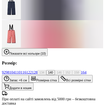
Показати всі кольори (10)
Розмір:
92
98
104
110
116
122
128
164
134
140
146
152
158
Запас +6 см
Розмірна сітка
Всі розмірні сітки
Додати в кошик
При оплаті на сайті замовлень від 5000 грн – безкоштовна
доставка