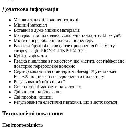
Додаткова інформація
Усі шви запаяні, водонепроникні
Міцний матеріал
Вставки з дуже міцних матеріалів
Матеріали та підкладка, схвалені стандартом bluesign®
Містить перероблені волокна поліестеру
Водо- та брудовідштовхуюче просочення без вмісту
фторвуглеців BIONIC-FINISH®ECO
Крій для дівчаток
Гладка підкладка з поліестеру, що містить сертифіковане
повторно перероблене волокно
Сертифікований за стандартом bluesign® утеплювач
Fellex® повністю із переробленого поліестеру
Регульований обхват талії
Снігозахисні манжети на холошах
Дві кишені на блискавці
Дві прорізні кишені
Регульовані та еластичні підтяжки, що відстібаються
Технологічні показники
Повітропровідність