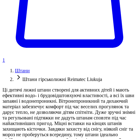
1
Штани
Штани гірськолижні Reimatec Liukuja
Ці дитячі лижні штани створені для активних дітей і мають
ефективні водо- і брудовідштовхуючі властивості, а всі їх шви
запаяні і водонепроникні. Вітронепроникний та дихаючий
матеріал забезпечує комфорт під час веселих прогулянок та
дарує тепло, не дозволяючи дітям спітніти. Дуже зручні знімні
та регульовані підтяжки не дадуть штанам сповзти під час
найактивніших пригод. Міцні вставки на кінцях штанів
захищають кісточки. Завдяки захисту від снігу, ніякий сніг та
мороз не проберуться всередину, тому штани ідеально