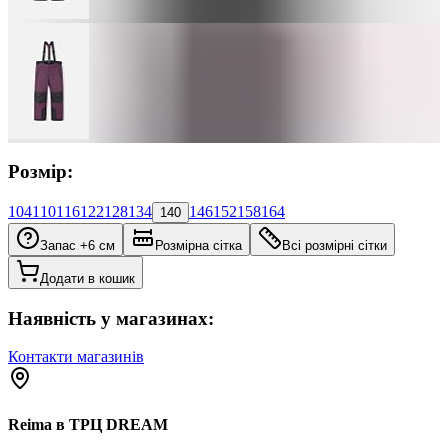
Розмір:
104
110
116
122
128
134
146
152
158
164
140
Запас +6 см
Розмірна сітка
Всі розмірні сітки
Додати в кошик
Наявність у магазинах:
Контакти магазинів
Reima в ТРЦ DREAM