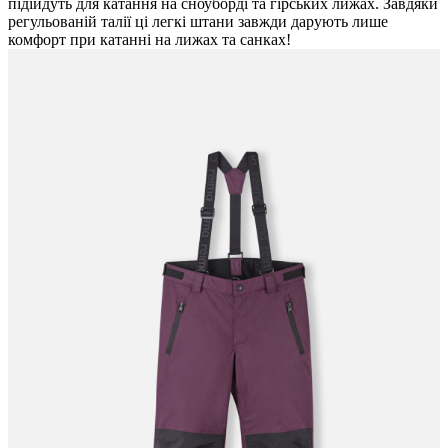
підійдуть для катання на сноуборді та гірських лижах. Завдяки
регульованій талії ці легкі штани завжди дарують лише
комфорт при катанні на лижах та санках!