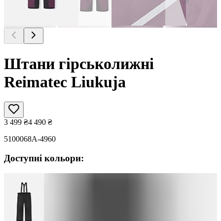
Штани гірськолижні
Reimatec Liukuja
3 499
₴
4 490
₴
5100068A-4960
Доступні кольори: