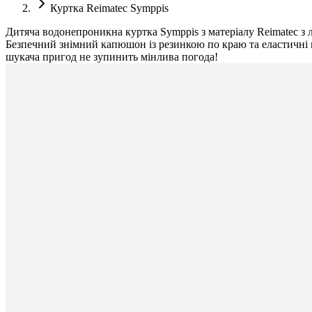
Куртка Reimatec Symppis
Дитяча водонепроникна куртка Symppis з матеріалу Reimatec з 
Безпечний знімний капюшон із резинкою по краю та еластичні ма
шукача пригод не зупинить мінлива погода!