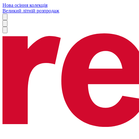
Нова осіння колекція
Великий літній розпродаж