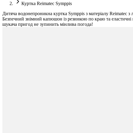
Куртка Reimatec Symppis
Дитяча водонепроникна куртка Symppis з матеріалу Reimatec з 
Безпечний знімний капюшон із резинкою по краю та еластичні ма
шукача пригод не зупинить мінлива погода!