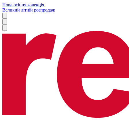
Нова осіння колекція
Великий літній розпродаж