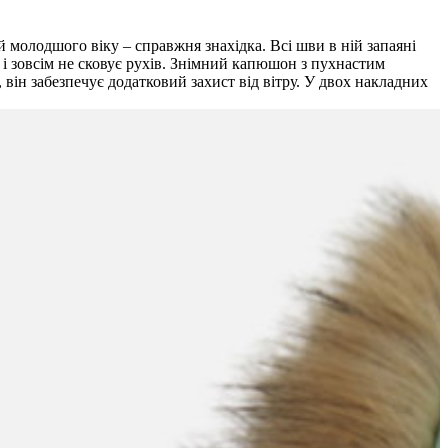
й молодшого віку – справжня знахідка. Всі шви в ній запаяні
і зовсім не сковує рухів. Знімний капюшон з пухнастим
 він забезпечує додатковий захист від вітру. У двох накладних