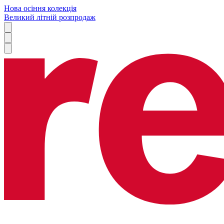
Нова осіння колекція
Великий літній розпродаж