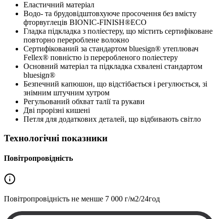
Еластичний матеріал
Водо- та брудовідштовхуюче просочення без вмісту
фторвуглеців BIONIC-FINISH®ECO
Гладка підкладка з поліестеру, що містить сертифіковане
повторно перероблене волокно
Сертифікований за стандартом bluesign® утеплювач
Fellex® повністю із переробленого поліестеру
Основний матеріал та підкладка схвалені стандартом
bluesign®
Безпечний капюшон, що відстібається і регулюється, зі
знімним штучним хутром
Регульований обхват талії та рукави
Дві прорізні кишені
Петля для додаткових деталей, що відбивають світло
Технологічні показники
Повітропровідність
Повітропровідність не менше
7 000 г/м2/24год