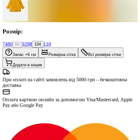
Розмір:
74
80
92
98
110
86
104
Запас +6 см
Розмірна сітка
Всі розмірні сітки
Додати в кошик
При оплаті на сайті замовлень від 5000 грн – безкоштовна
доставка
Оплата карткою онлайн за допомогою Visa/Mastercard, Apple
Pay або Google Pay