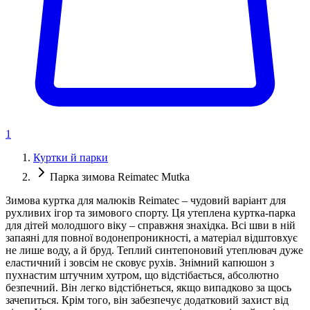
1
Куртки й парки
Парка зимова Reimatec Mutka
Зимова куртка для малюків Reimatec – чудовий варіант для
рухливих ігор та зимового спорту. Ця утеплена куртка-парка
для дітей молодшого віку – справжня знахідка. Всі шви в ній
запаяні для повної водонепроникності, а матеріал відштовхує
не лише воду, а й бруд. Теплий синтепоновий утеплювач дуже
еластичний і зовсім не сковує рухів. Знімний капюшон з
пухнастим штучним хутром, що відстібається, абсолютно
безпечний. Він легко відстібнеться, якщо випадково за щось
зачепиться. Крім того, він забезпечує додатковий захист від