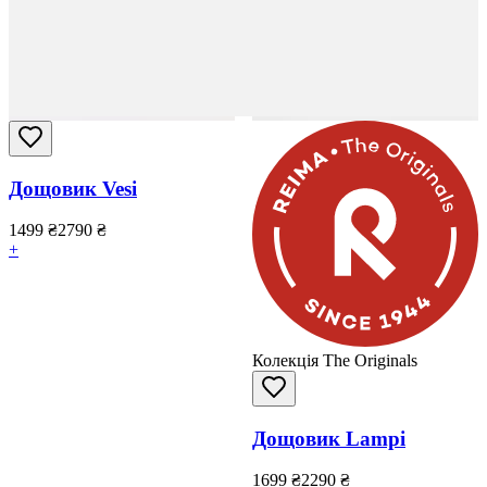
Дощовик Vesi
1499
₴
2790
₴
+
Колекція The Originals
Дощовик Lampi
1699
₴
2290
₴