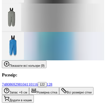
Показати всі кольори (9)
Розмір:
74
80
86
92
98
104
110
116
128
122
Запас +6 см
Розмірна сітка
Всі розмірні сітки
Додати в кошик