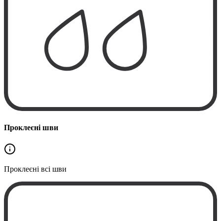
Проклеєні шви
Проклеєні
всі шви