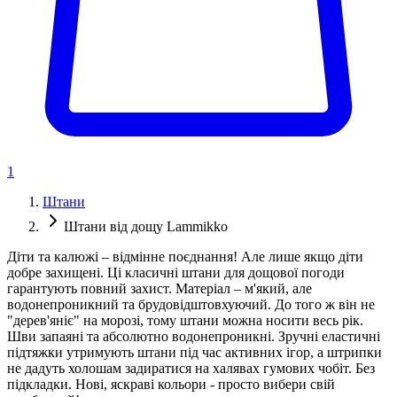
1
Штани
Штани від дощу Lammikko
Діти та калюжі – відмінне поєднання! Але лише якщо діти
добре захищені. Ці класичні штани для дощової погоди
гарантують повний захист. Матеріал – м'який, але
водонепроникний та брудовідштовхуючий. До того ж він не
"дерев'яніє" на морозі, тому штани можна носити весь рік.
Шви запаяні та абсолютно водонепроникні. Зручні еластичні
підтяжки утримують штани під час активних ігор, а штрипки
не дадуть холошам задиратися на халявах гумових чобіт. Без
підкладки. Нові, яскраві кольори - просто вибери свій