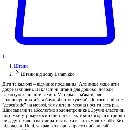
1
Штани
Штани від дощу Lammikko
Діти та калюжі – відмінне поєднання! Але лише якщо діти
добре захищені. Ці класичні штани для дощової погоди
гарантують повний захист. Матеріал – м'який, але
водонепроникний та брудовідштовхуючий. До того ж він не
"дерев'яніє" на морозі, тому штани можна носити весь рік.
Шви запаяні та абсолютно водонепроникні. Зручні еластичні
підтяжки утримують штани під час активних ігор, а штрипки
не дадуть холошам задиратися на халявах гумових чобіт. Без
підкладки. Нові, яскраві кольори - просто вибери свій