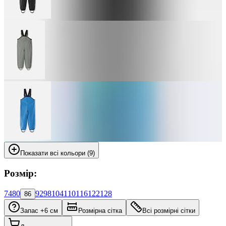
Показати всі кольори (9)
Розмір:
74
80
92
98
104
110
116
122
128
86
Запас +6 см
Розмірна сітка
Всі розмірні сітки