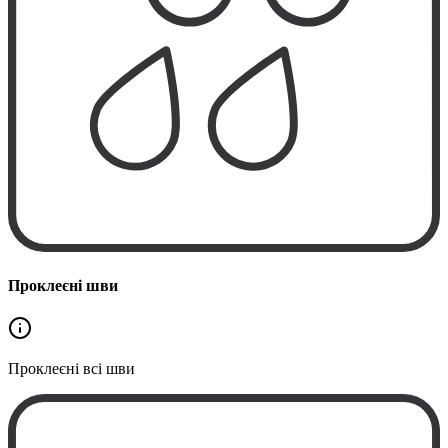
Проклеєні шви
Проклеєні
всі шви