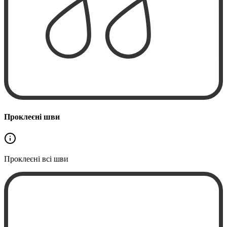
Проклеєні шви
Проклеєні
всі шви