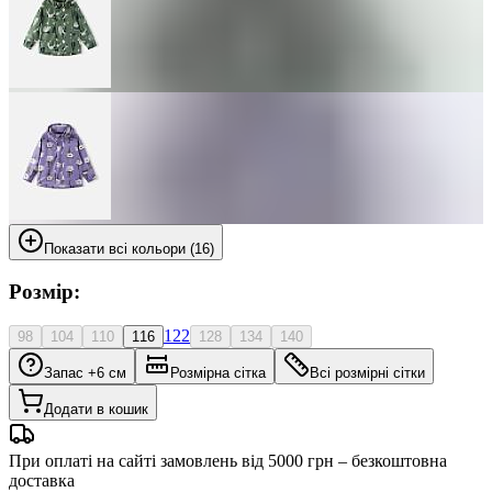
Показати всі кольори (16)
Розмір:
122
98
104
110
116
128
134
140
Запас +6 см
Розмірна сітка
Всі розмірні сітки
Додати в кошик
При оплаті на сайті замовлень від 5000 грн – безкоштовна
доставка