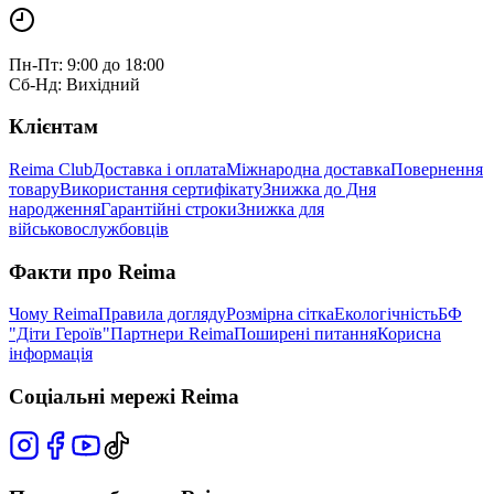
Пн-Пт: 9:00 до 18:00
Сб-Нд: Вихідний
Клієнтам
Reima Club
Доставка і оплата
Міжнародна доставка
Повернення
товару
Використання сертифікату
Знижка до Дня
народження
Гарантійні строки
Знижка для
військовослужбовців
Факти про Reima
Чому Reima
Правила догляду
Розмірна сітка
Екологічність
БФ
"Діти Героїв"
Партнери Reima
Поширені питання
Корисна
інформація
Соціальні мережі Reima