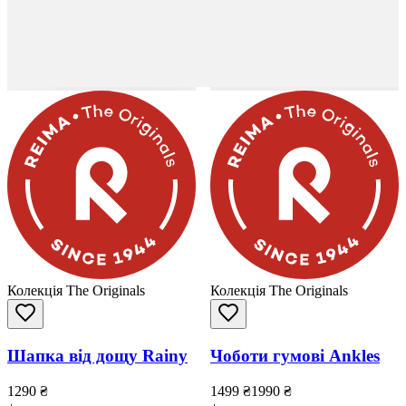
Колекція The Originals
Колекція The Originals
Шапка від дощу Rainy
Чоботи гумові Ankles
1290
₴
1499
₴
1990
₴