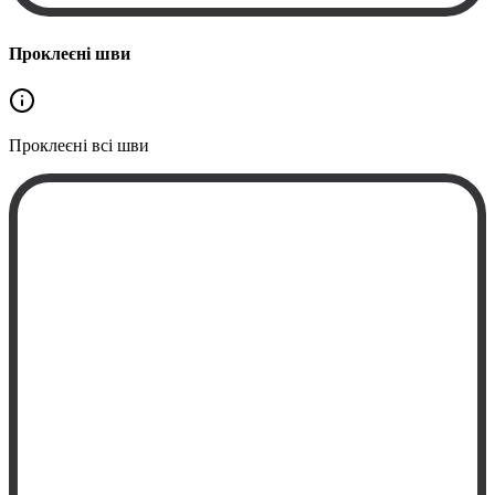
Проклеєні шви
Проклеєні
всі шви