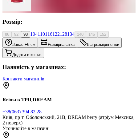
Розмір:
104
110
116
122
128
134
86
92
98
140
146
152
Запас +6 см
Розмірна сітка
Всі розмірні сітки
Додати в кошик
Наявність у магазинах:
Контакти магазинів
Reima в ТРЦ DREAM
+38(063) 394 82 28
Київ, пр-т. Оболонський, 21В, DREAM berry (атріум Мексика,
2 поверх)
Уточнюйте в магазині