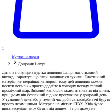
1
Куртки й парки
Дощовик Lampi
Дитяча популярна куртка-дощовик Lampi має стильний
вигляд і гарантує, що плечі залишаться сухими. Еластичний
матеріал не твердішає на морозі, тому цей дощовик можна
носити весь рік - просто додайте в холодну погоду теплий
проміжний шар. Знімний капюшон захистить навіть від зливи,
при цьому він безпечний під час прогулянок у дощовий день.
У туманний день або у темний час доби світловідбивачі будуть
просто незамінними. Матеріал не містить ПВХ. Хіба буває
щось веселіше, аніж бігати під дощем – і при цьому не