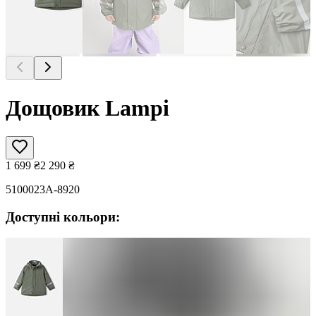
Дощовик Lampi
1 699
₴
2 290
₴
5100023A-8920
Доступні кольори: