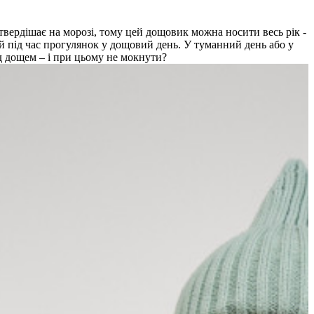
твердішає на морозі, тому цей дощовик можна носити весь рік -
й під час прогулянок у дощовий день. У туманний день або у
ід дощем – і при цьому не мокнути?