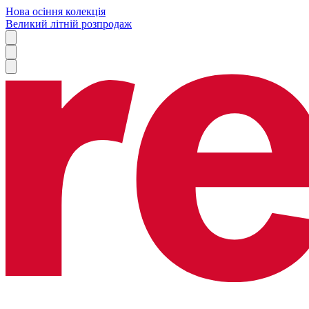
Нова осіння колекція
Великий літній розпродаж