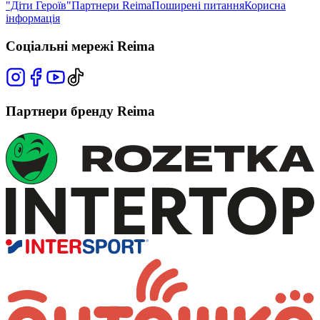
"Діти Героїв"
Партнери Reima
Поширені питання
Корисна
інформація
Соціальні мережі Reima
Партнери бренду Reima