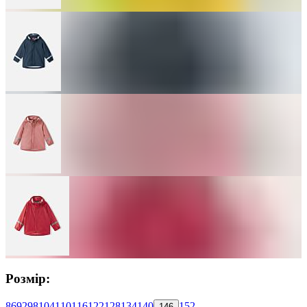
Розмір:
86
92
98
104
110
116
122
128
134
140
152
146