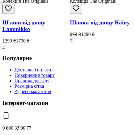
Колекція The Originals
Колекція The Originals
Штани від дощу
Шапка від дощу Rainy
Lammikko
999
₴
1290
₴
+
1299
₴
1790
₴
+
Популярне
Доставка і оплата
Повернення товару
Правила догляду
Розмірна сітка
Адреси магазинів
Інтернет-магазин
0 800 33 00 77