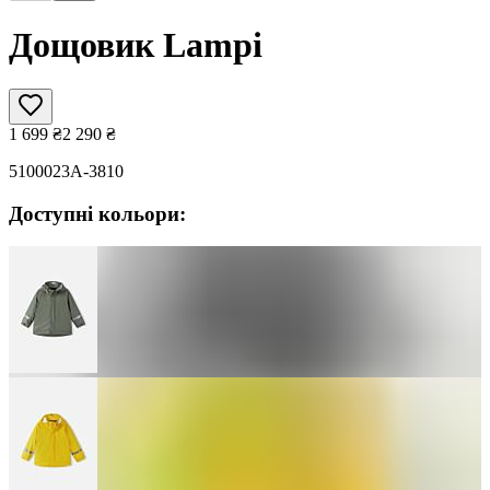
Дощовик Lampi
1 699
₴
2 290
₴
5100023A-3810
Доступні кольори: