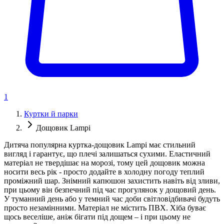
1
Куртки й парки
Дощовик Lampi
Дитяча популярна куртка-дощовик Lampi має стильний
вигляд і гарантує, що плечі залишаться сухими. Еластичний
матеріал не твердішає на морозі, тому цей дощовик можна
носити весь рік - просто додайте в холодну погоду теплий
проміжний шар. Знімний капюшон захистить навіть від зливи,
при цьому він безпечний під час прогулянок у дощовий день.
У туманний день або у темний час доби світловідбивачі будуть
просто незамінними. Матеріал не містить ПВХ. Хіба буває
щось веселіше, аніж бігати під дощем – і при цьому не