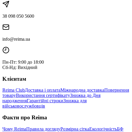
38 098 050 5600
info@reima.ua
Пн-Пт: 9:00 до 18:00
Сб-Нд: Вихідний
Клієнтам
Reima Club
Доставка і оплата
Міжнародна доставка
Повернення
товару
Використання сертифікату
Знижка до Дня
народження
Гарантійні строки
Знижка для
військовослужбовців
Факти про Reima
Чому Reima
Правила догляду
Розмірна сітка
Екологічність
БФ