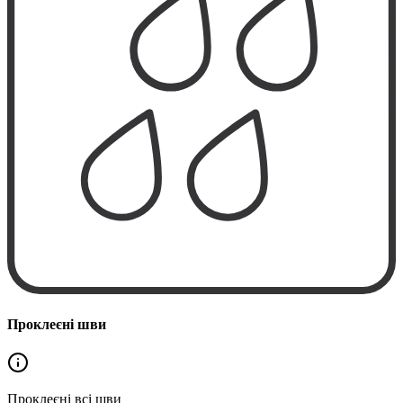
Проклеєні шви
Проклеєні
всі шви