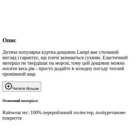
Опис
Дитяча популярна куртка-дощовик Lampi має стильний
вигляд і гарантує, що плечі залишаться сухими. Еластичний
матеріал не твердішає на морозі, тому цей дощовик можна
носити весь рік - просто додайте в холодну погоду теплий
проміжний шар.
Читати більше
Основний матеріал:
Rainwear rec: 100% перероблений поліестер, поліуретанове
покриття