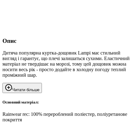
Опис
Дитяча популярна куртка-дощовик Lampi має стильний
вигляд і гарантує, що плечі залишаться сухими. Еластичний
матеріал не твердішає на морозі, тому цей дощовик можна
носити весь рік - просто додайте в холодну погоду теплий
проміжний шар.
Читати більше
Основний матеріал:
Rainwear rec: 100% перероблений поліестер, поліуретанове
покриття