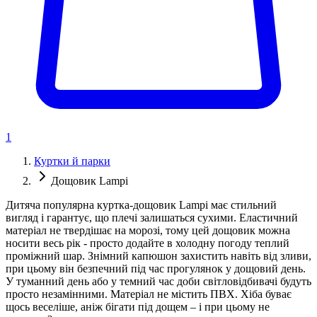
1
Куртки й парки
Дощовик Lampi
Дитяча популярна куртка-дощовик Lampi має стильний
вигляд і гарантує, що плечі залишаться сухими. Еластичний
матеріал не твердішає на морозі, тому цей дощовик можна
носити весь рік - просто додайте в холодну погоду теплий
проміжний шар. Знімний капюшон захистить навіть від зливи,
при цьому він безпечний під час прогулянок у дощовий день.
У туманний день або у темний час доби світловідбивачі будуть
просто незамінними. Матеріал не містить ПВХ. Хіба буває
щось веселіше, аніж бігати під дощем – і при цьому не