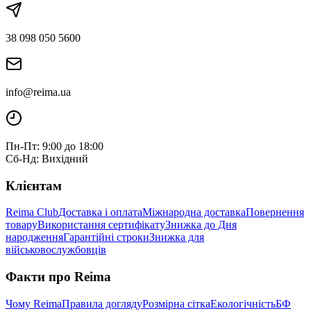
38 098 050 5600
info@reima.ua
Пн-Пт: 9:00 до 18:00
Сб-Нд: Вихідний
Клієнтам
Reima Club
Доставка і оплата
Міжнародна доставка
Повернення
товару
Використання сертифікату
Знижка до Дня
народження
Гарантійні строки
Знижка для
військовослужбовців
Факти про Reima
Чому Reima
Правила догляду
Розмірна сітка
Екологічність
БФ