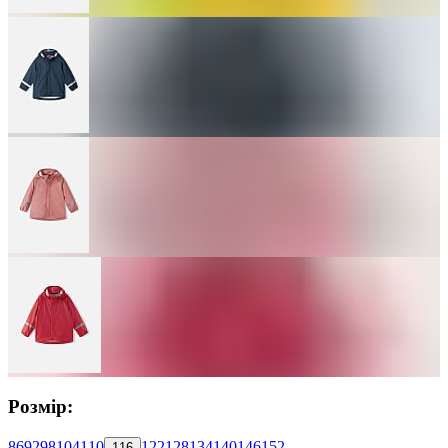
Розмір:
86
92
98
104
110
122
128
134
140
146
152
116