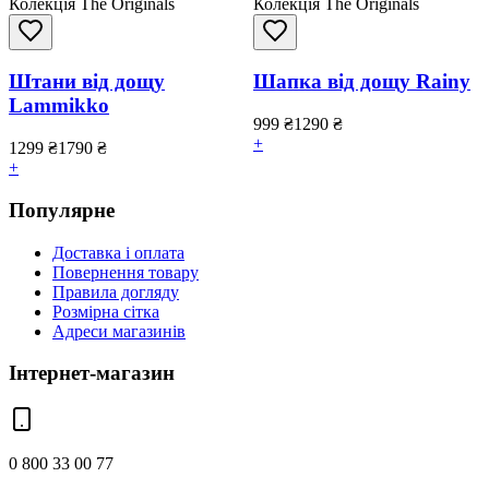
Колекція The Originals
Колекція The Originals
Штани від дощу
Шапка від дощу Rainy
Lammikko
999
₴
1290
₴
+
1299
₴
1790
₴
+
Популярне
Доставка і оплата
Повернення товару
Правила догляду
Розмірна сітка
Адреси магазинів
Інтернет-магазин
0 800 33 00 77