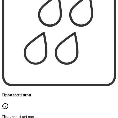
Проклеєні шви
Проклеєні
всі шви