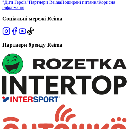
"Діти Героїв"
Партнери Reima
Поширені питання
Корисна
інформація
Соціальні мережі Reima
Партнери бренду Reima