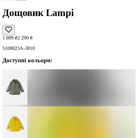
Дощовик Lampi
1 699
₴
2 290
₴
5100023A-3810
Доступні кольори: