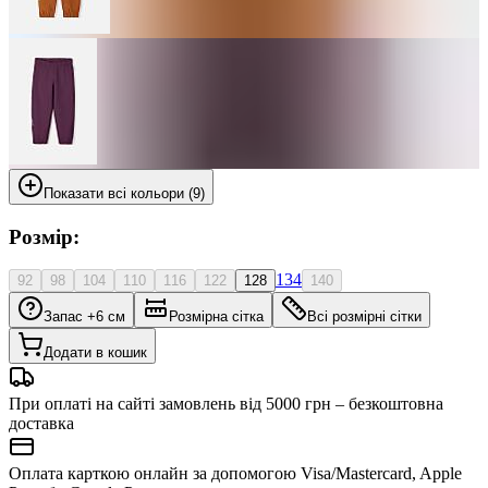
Показати всі кольори (9)
Розмір:
134
92
98
104
110
116
122
128
140
Запас +6 см
Розмірна сітка
Всі розмірні сітки
Додати в кошик
При оплаті на сайті замовлень від 5000 грн – безкоштовна
доставка
Оплата карткою онлайн за допомогою Visa/Mastercard, Apple