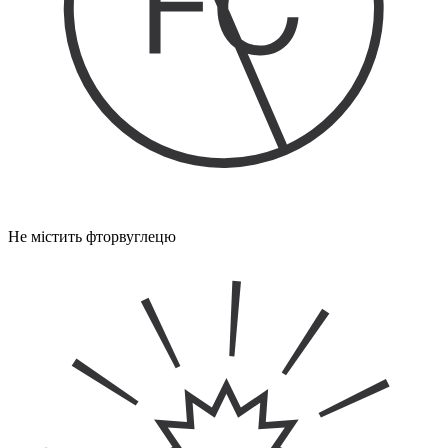
Не містить фторвуглецю