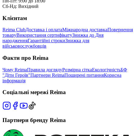
Пн-Пт: 9:00 до 18:00
Сб-Нд: Вихідний
Клієнтам
Reima Club
Доставка і оплата
Міжнародна доставка
Повернення
товару
Використання сертифікату
Знижка до Дня
народження
Гарантійні строки
Знижка для
військовослужбовців
Факти про Reima
Чому Reima
Правила догляду
Розмірна сітка
Екологічність
БФ
"Діти Героїв"
Партнери Reima
Поширені питання
Корисна
інформація
Соціальні мережі Reima
Партнери бренду Reima