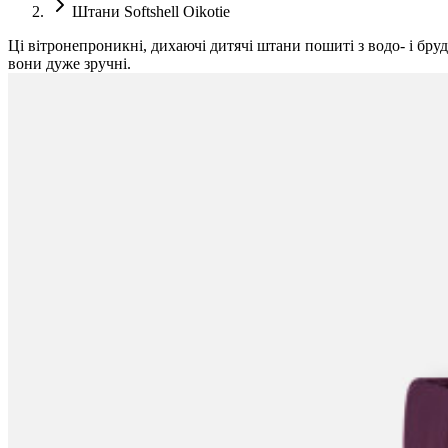
Штани Softshell Oikotie
Ці вітронепроникні, дихаючі дитячі штани пошиті з водо- і бру
вони дуже зручні.