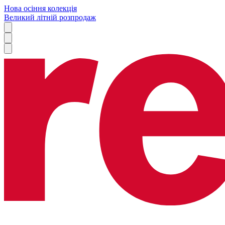
Нова осіння колекція
Великий літній розпродаж