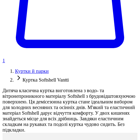
1
Куртки й парки
Куртка Softshell Vantti
Дитяча класична куртка виготовлена з водо- та
вітронепроникного матеріалу Softshell з брудовідштовхуючою
поверхнею. Ця демісезонна куртка стане ідеальним вибором
для холодних весняних та осінніх днів. М'який та еластичний
матеріал Softshell дарує відчуття комфорту. У двох кишенях
знайдеться місце для всіх дрібниць. Завдяки еластичним
складкам на рукавах та подолі куртка чудово сидить. Без
підкладки.