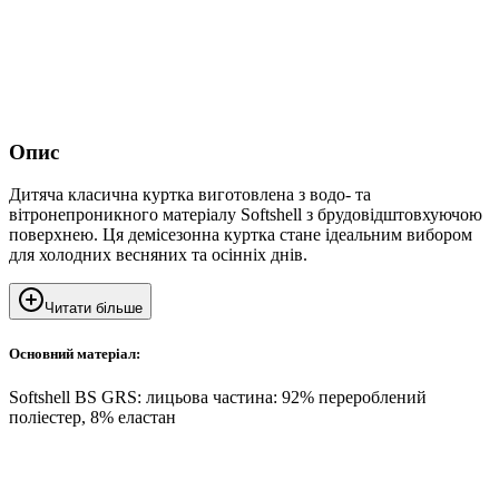
Опис
Дитяча класична куртка виготовлена з водо- та
вітронепроникного матеріалу Softshell з брудовідштовхуючою
поверхнею. Ця демісезонна куртка стане ідеальним вибором
для холодних весняних та осінніх днів.
Читати більше
Основний матеріал:
Softshell BS GRS: лицьова частина: 92% перероблений
поліестер, 8% еластан