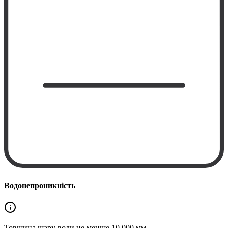
Водонепроникність
Товщина шару води не менше
10 000 мм