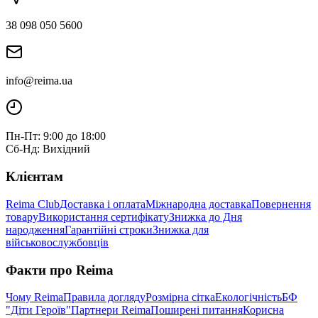
38 098 050 5600
info@reima.ua
Пн-Пт: 9:00 до 18:00
Сб-Нд: Вихідний
Клієнтам
Reima Club
Доставка і оплата
Міжнародна доставка
Повернення
товару
Використання сертифікату
Знижка до Дня
народження
Гарантійні строки
Знижка для
військовослужбовців
Факти про Reima
Чому Reima
Правила догляду
Розмірна сітка
Екологічність
БФ
"Діти Героїв"
Партнери Reima
Поширені питання
Корисна