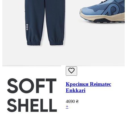
Кросівки Reimatec
Enkkari
4690
₴
+