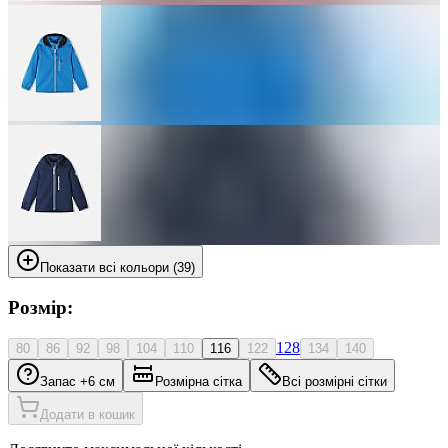
Показати всі кольори (39)
Розмір:
128
80
86
92
98
104
110
116
122
134
140
Запас +6 см
Розмірна сітка
Всі розмірні сітки
Додати в кошик