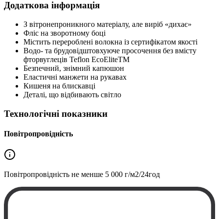
Додаткова інформація
З вітронепроникного матеріалу, але виріб «дихає»
Фліс на зворотному боці
Містить перероблені волокна із сертифікатом якості
Водо- та брудовідштовхуюче просочення без вмісту
фторвуглеців Teflon EcoEliteTM
Безпечний, знімний капюшон
Еластичні манжети на рукавах
Кишеня на блискавці
Деталі, що відбивають світло
Технологічні показники
Повітропровідність
Повітропровідність не менше
5 000 г/м2/24год