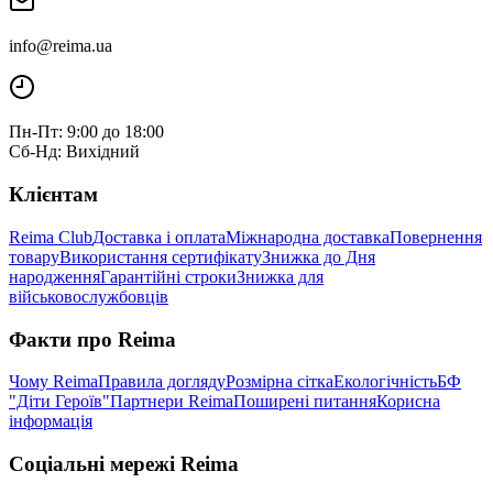
info@reima.ua
Пн-Пт: 9:00 до 18:00
Сб-Нд: Вихідний
Клієнтам
Reima Club
Доставка і оплата
Міжнародна доставка
Повернення
товару
Використання сертифікату
Знижка до Дня
народження
Гарантійні строки
Знижка для
військовослужбовців
Факти про Reima
Чому Reima
Правила догляду
Розмірна сітка
Екологічність
БФ
"Діти Героїв"
Партнери Reima
Поширені питання
Корисна
інформація
Соціальні мережі Reima