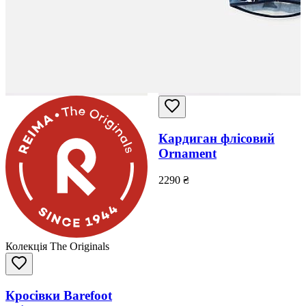
Кардиган флісовий
Ornament
2290
₴
Колекція The Originals
Кросівки Barefoot