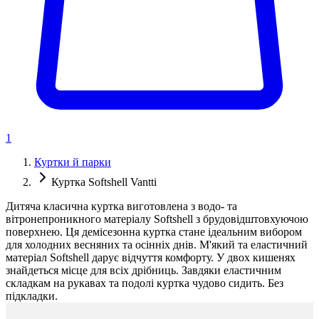
1
Куртки й парки
Куртка Softshell Vantti
Дитяча класична куртка виготовлена з водо- та
вітронепроникного матеріалу Softshell з брудовідштовхуючою
поверхнею. Ця демісезонна куртка стане ідеальним вибором
для холодних весняних та осінніх днів. М'який та еластичний
матеріал Softshell дарує відчуття комфорту. У двох кишенях
знайдеться місце для всіх дрібниць. Завдяки еластичним
складкам на рукавах та подолі куртка чудово сидить. Без
підкладки.