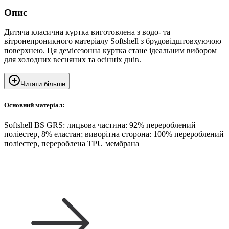
Опис
Дитяча класична куртка виготовлена з водо- та
вітронепроникного матеріалу Softshell з брудовідштовхуючою
поверхнею. Ця демісезонна куртка стане ідеальним вибором
для холодних весняних та осінніх днів.
Читати більше
Основний матеріал:
Softshell BS GRS: лицьова частина: 92% перероблений
поліестер, 8% еластан; виворітна сторона: 100% перероблений
поліестер, перероблена TPU мембрана