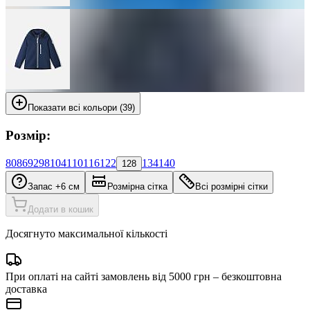
Показати всі кольори (39)
Розмір:
80
86
92
98
104
110
116
122
134
140
128
Запас +6 см
Розмірна сітка
Всі розмірні сітки
Додати в кошик
Досягнуто максимальної кількості
При оплаті на сайті замовлень від 5000 грн – безкоштовна
доставка