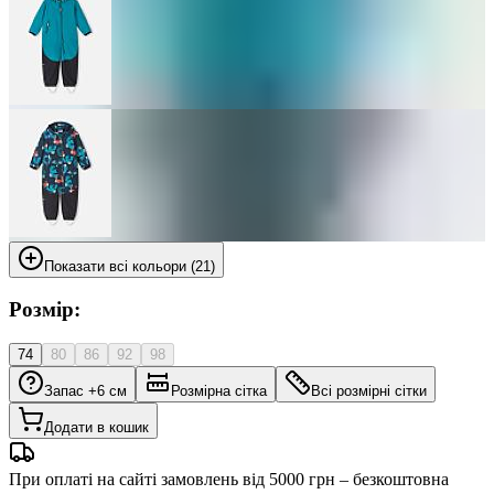
Показати всі кольори (21)
Розмір:
74
80
86
92
98
Запас +6 см
Розмірна сітка
Всі розмірні сітки
Додати в кошик
При оплаті на сайті замовлень від 5000 грн – безкоштовна