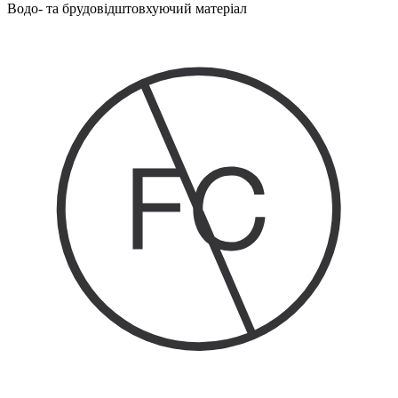
Водо- та брудовідштовхуючий матеріал