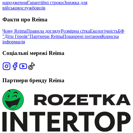
народження
Гарантійні строки
Знижка для
військовослужбовців
Факти про Reima
Чому Reima
Правила догляду
Розмірна сітка
Екологічність
БФ
"Діти Героїв"
Партнери Reima
Поширені питання
Корисна
інформація
Соціальні мережі Reima
Партнери бренду Reima