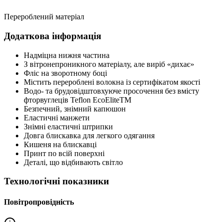
Перероблений матеріал
Додаткова інформація
Надміцна нижня частина
З вітронепроникного матеріалу, але виріб «дихає»
Фліс на зворотному боці
Містить перероблені волокна із сертифікатом якості
Водо- та брудовідштовхуюче просочення без вмісту
фторвуглеців Teflon EcoEliteTM
Безпечний, знімний капюшон
Еластичні манжети
Знімні еластичні штрипки
Довга блискавка для легкого одягання
Кишеня на блискавці
Принт по всій поверхні
Деталі, що відбивають світло
Технологічні показники
Повітропровідність