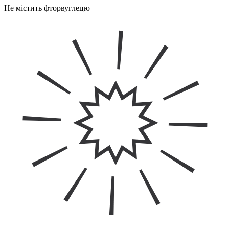
Не містить фторвуглецю