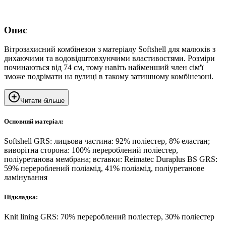
Опис
Вітрозахисний комбінезон з матеріалу Softshell для малюків з
дихаючими та водовідштовхуючими властивостями. Розміри
починаються від 74 см, тому навіть найменший член сім'ї
зможе подрімати на вулиці в такому затишному комбінезоні.
Читати більше
Основний матеріал:
Softshell GRS: лицьова частина: 92% поліестер, 8% еластан;
виворітна сторона: 100% перероблений поліестер,
поліуретанова мембрана; вставки: Reimatec Duraplus BS GRS:
59% перероблений поліамід, 41% поліамід, поліуретанове
ламінування
Підкладка:
Knit lining GRS: 70% перероблений поліестер, 30% поліестер