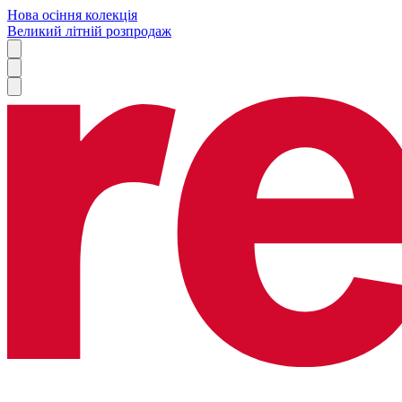
Нова осіння колекція
Великий літній розпродаж