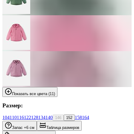
Показать все цвета (11)
Размер:
104
110
116
122
128
134
140
158
164
146
152
Запас +6 см
Таблица размеров