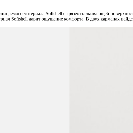
роницаемого материала Softshell с грязеотталкивающей поверхно
иал Softshell дарит ощущение комфорта. В двух карманах найдет