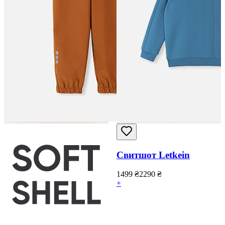
Свитшот Letkein
1499
₴
2290
₴
+