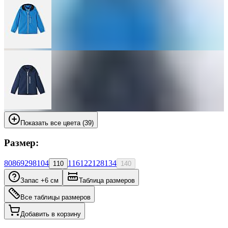
Показать все цвета (39)
Размер:
80
86
92
98
104
116
122
128
134
110
140
Запас +6 см
Таблица размеров
Все таблицы размеров
Добавить в корзину