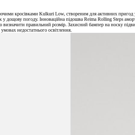
чими кросівками Kulkuri Low, створеним для активних пригод у
к у дощову погоду. Інноваційна підошва Reima Rolling Steps аморт
ко визначити правильний розмір. Захисний бампер на носку підви
 умовах недостатнього освітлення.