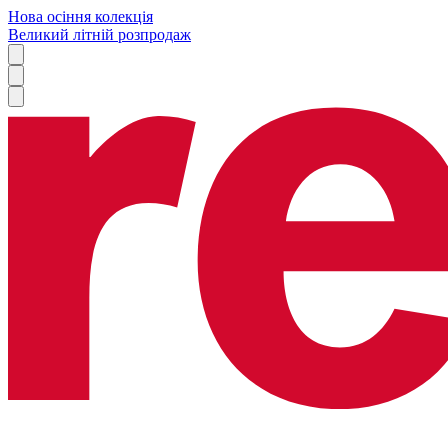
Нова осіння колекція
Великий літній розпродаж